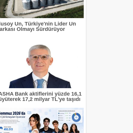
lusoy Un, Türkiye'nin Lider Un
ı Sürdürüyor
arkası Olmayı Sürdürüyor
EMİ BAŞLADI
UNUTULMAZ BİR GECE YAŞATTI
ri sayım başladı
ASHA Bank aktiflerini yüzde 16,1
üyüterek 17,2 milyar TL'ye taşıdı