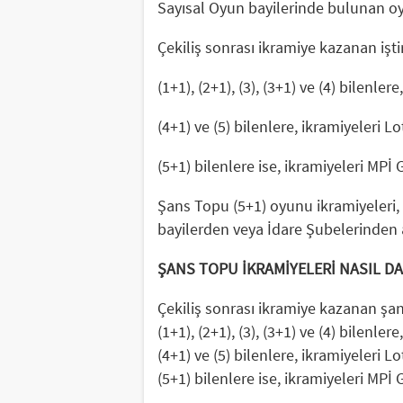
Sayısal Oyun bayilerinde bulunan oy
Çekiliş sonrası ikramiye kazanan işti
(1+1), (2+1), (3), (3+1) ve (4) bilenle
(4+1) ve (5) bilenlere, ikramiyeleri 
(5+1) bilenlere ise, ikramiyeleri M
Şans Topu (5+1) oyunu ikramiyeleri, çe
bayilerden veya İdare Şubelerinden al
ŞANS TOPU İKRAMİYELERİ NASIL DA
Çekiliş sonrası ikramiye kazanan şan
(1+1), (2+1), (3), (3+1) ve (4) bilenle
(4+1) ve (5) bilenlere, ikramiyeleri 
(5+1) bilenlere ise, ikramiyeleri MP