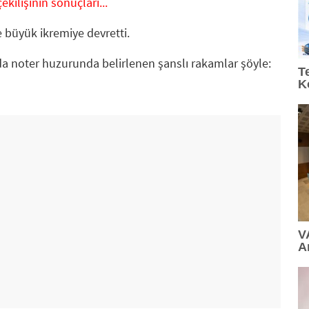
kilişinin sonuçları...
 büyük ikremiye devretti.
da noter huzurunda belirlenen şanslı rakamlar şöyle:
T
K
V
A