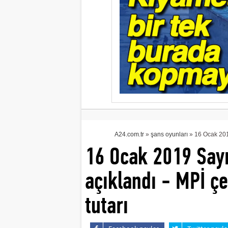
A24.com.tr
»
şans oyunları
» 16 Ocak 2019
16 Ocak 2019 Sayı
açıklandı - MPİ çe
tutarı