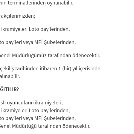
un terminallerinden oynanabilir.
rakçilerimizden;
re, ikramiyeleri Loto bayilerinden,
Loto bayileri veya MPİ Şubelerinden,
Pİ Genel Müdürlüğümüz tarafından ödenecektir.
kiliş tarihinden itibaren 1 (bir) yıl içerisinde
ınabilir.
ĞITILIR?
slı oyuncuların ikramiyeleri;
re, ikramiyeleri Loto bayilerinden,
Loto bayileri veya MPİ Şubelerinden,
İ Genel Müdürlüğü tarafından ödenecektir.