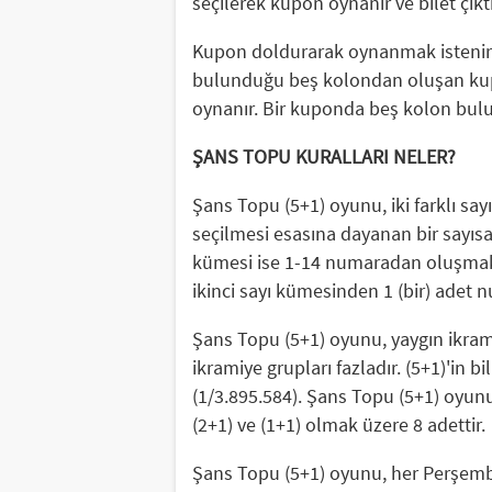
seçilerek kupon oynanır ve bilet çıktı
Kupon doldurarak oynanmak istenirs
bulunduğu beş kolondan oluşan kupo
oynanır. Bir kuponda beş kolon bulu
ŞANS TOPU KURALLARI NELER?
Şans Topu (5+1) oyunu, iki farklı sa
seçilmesi esasına dayanan bir sayısa
kümesi ise 1-14 numaradan oluşmaktad
ikinci sayı kümesinden 1 (bir) adet 
Şans Topu (5+1) oyunu, yaygın ikram
ikramiye grupları fazladır. (5+1)'in b
(1/3.895.584). Şans Topu (5+1) oyununda
(2+1) ve (1+1) olmak üzere 8 adettir.
Şans Topu (5+1) oyunu, her Perşem