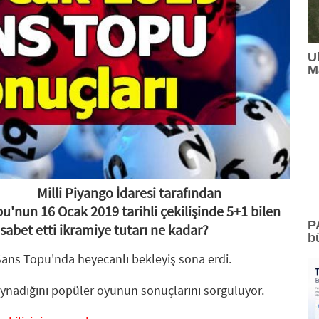
10:01
: Temmuz 2026'da En Çok Konuşulan Oyuncular
U
09:53
: Ulusoy Un, Türkiye'nin Lider Un Markası Olmay
M
09:35
: Kocaer Çelik FAVÖK Marjını %16,1'e Yükseltti
17:16
: Lavanta Şenliği 7 Ağustos'ta Gökçeyurt'ta
16:12
: MAKİNA HANGAR'DA İKİNCİ YAZ OKULU DÖN
16:05
: MELİKE ŞAHİN HARBİYE'DE MÜZİKSEVERE 
Milli Piyango İdaresi tarafından
15:42
: Güzelliğin ışıltılı dünyası BeautyEurasia için ge
'nun 16 Ocak 2019 tarihli çekilişinde 5+1 bilen
P
abet etti ikramiye tutarı ne kadar?
b
ns Topu'nda heyecanlı bekleyiş sona erdi.
oynadığını popüler oyunun sonuçlarını sorguluyor.