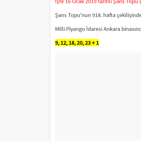
İşte 16 Ocak 2019 tarihli Şans Topu çe
Şans Topu'nun 918. hafta çekilişinde
Milli Piyango İdaresi Ankara binasın
9, 12, 18, 20, 23 + 1