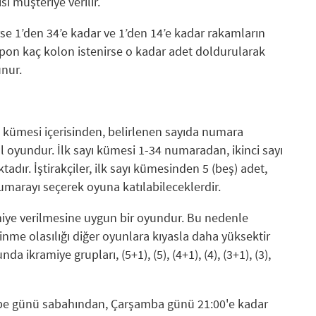
sı müşteriye verilir.
e 1’den 34’e kadar ve 1’den 14’e kadar rakamların
n kaç kolon istenirse o kadar adet doldurularak
nur.
yı kümesi içerisinden, belirlenen sayıda numara
l oyundur. İlk sayı kümesi 1-34 numaradan, ikinci sayı
ır. İştirakçiler, ilk sayı kümesinden 5 (beş) adet,
numarayı seçerek oyuna katılabileceklerdir.
iye verilmesine uygun bir oyundur. Bu nedenle
ilinme olasılığı diğer oyunlara kıyasla daha yüksektir
 ikramiye grupları, (5+1), (5), (4+1), (4), (3+1), (3),
be günü sabahından, Çarşamba günü 21:00'e kadar