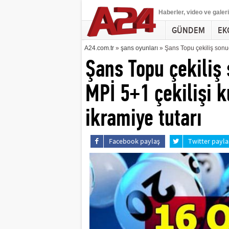
Haberler
, video ve galeri
GÜNDEM
EK
A24.com.tr
»
şans oyunları
» Şans Topu çekiliş sonuç
Şans Topu çekiliş
MPİ 5+1 çekilişi 
ikramiye tutarı
Facebook paylaş
Twitter payla