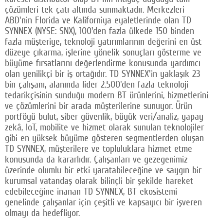
çözümleri tek çatı altında sunmaktadır. Merkezleri
ABD'nin Florida ve Kaliforniya eyaletlerinde olan TD
SYNNEX (NYSE: SNX), 100'den fazla ülkede 150 binden
fazla müşteriye, teknoloji yatırımlarının değerini en üst
düzeye çıkarma, işlerine yönelik sonuçları gösterme ve
büyüme fırsatlarını değerlendirme konusunda yardımcı
olan yenilikçi bir iş ortağıdır. TD SYNNEX'in yaklaşık 23
bin çalışanı, alanında lider 2.500'den fazla teknoloji
tedarikçisinin sunduğu modern BT ürünlerini, hizmetlerini
ve çözümlerini bir arada müşterilerine sunuyor. Ürün
portföyü bulut, siber güvenlik, büyük veri/analiz, yapay
zekâ, IoT, mobilite ve hizmet olarak sunulan teknolojiler
gibi en yüksek büyüme gösteren segmentlerden oluşan
TD SYNNEX, müşterilere ve topluluklara hizmet etme
konusunda da kararlıdır. Çalışanları ve gezegenimiz
üzerinde olumlu bir etki yaratabileceğine ve saygın bir
kurumsal vatandaş olarak bilinçli bir şekilde hareket
edebileceğine inanan TD SYNNEX, BT ekosistemi
genelinde çalışanlar için çeşitli ve kapsayıcı bir işveren
olmayı da hedefliyor.