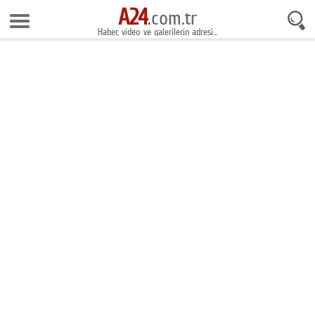
A24
6 Ağustos 2026 18:23:15
.com.tr
Haber, video ve galerilerin adresi...
Anasayfa
Foto Galeri
Gazeteler
Video Galeri
Gündem
Ekonomi
Yaşam
Magazin
Teknoloji
Spor