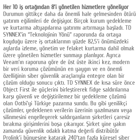
Her 10 iş ortağından 8'i yönetilen hizmetlere yöneliyor
Durumun gittikçe daha da önemli hale gelmesinden ötürü
yatırım eğilimleri de değişiyor. Birçok kurum yedekleme
ve kurtarma altyapılarına yatırımı artırmaya başladı. TD
SYNNEX'in “Teknolojinin Yönü” raporunda da ortaya
koyduğu üzere iş ortaklarının yüzde 82,5'i önümüzdeki
aylarda izleme, yönetim ve felaket kurtarma dahil olmak
üzere yönetilen hizmetler sunmayı planlıyor. Ayrıca
Veeam'ın raporuna göre de üst üste ikinci kez, modern
bir veri koruma çözümünün en yaygın ve en önemli
özelliğinin siber güvenlik araçlarıyla entegre olan bir
çözüm olduğu sonucu çıktı. TD SYNNEX de kısa süre önce
Object First ile güçlerini birleştirerek fidye saldırılarına
karşı güvenli ve değiştirilemez bir yedekleme çözümü
olan Ootbi'yi Türkiye pazarına sundu. Bu gibi yenilikçi
çözümler, yedeklenen verilerin üzerinin yazılmasını veya
silinmesini engelleyerek saldırganların şirketleri çaresiz
bırakma girişimlerini boşa çıkarıyor. Şirket yine yakın
zamanda güvenlik odaklı katma değerli distribütör
Prolink'i bünyesine katarak 240'tan fazla küresel siber