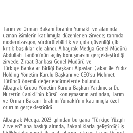
Tarım ve Orman Bakanı İbrahim Yumaklı ve alanında
uzman isimlerin katılımıyla düzenlenen zirvede; tarımda
modernizasyon, sürdürülebilirlik ve gıda güvenliği gibi
kritik başlıklar ele alındı. Albayrak Medya Genel Müdürü
Abdullah Hanönü’nün açılış konuşmasını gerçekleştirdiği
zirvede, Ziraat Bankası Genel Müdürü ve
Türkiye Bankalar Birliği Başkanı Alpaslan Çakar ile Yıldız
Holding Yönetim Kurulu Başkanı ve CEO’su Mehmet
Tütüncü önemli değerlendirmelerde bulundu.
Albayrak Grubu Yönetim Kurulu Başkan Yardımcısı Dr.
Nurettin Canikli’nin kürsü konuşmasının ardından, Tarım
ve Orman Bakanı İbrahim Yumaklı’nın katılımıyla özel
oturum gerçekleştirildi.
Albayrak Medya, 2023 yılından bu yana “Türkiye Yüzyılı
Zirveleri” ana başlığı altında, Bakanlıklarla geliştirdiği iş
birlikleriyle; enerji, ihracat, ulaşım, altyapı, tarım, ticaret