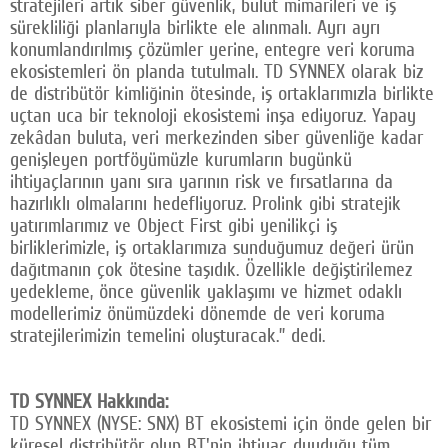
stratejileri artık siber güvenlik, bulut mimarileri ve iş
sürekliliği planlarıyla birlikte ele alınmalı. Ayrı ayrı
konumlandırılmış çözümler yerine, entegre veri koruma
ekosistemleri ön planda tutulmalı. TD SYNNEX olarak biz
de distribütör kimliğinin ötesinde, iş ortaklarımızla birlikte
uçtan uca bir teknoloji ekosistemi inşa ediyoruz. Yapay
zekâdan buluta, veri merkezinden siber güvenliğe kadar
genişleyen portföyümüzle kurumların bugünkü
ihtiyaçlarının yanı sıra yarının risk ve fırsatlarına da
hazırlıklı olmalarını hedefliyoruz. Prolink gibi stratejik
yatırımlarımız ve Object First gibi yenilikçi iş
birliklerimizle, iş ortaklarımıza sunduğumuz değeri ürün
dağıtmanın çok ötesine taşıdık. Özellikle değiştirilemez
yedekleme, önce güvenlik yaklaşımı ve hizmet odaklı
modellerimiz önümüzdeki dönemde de veri koruma
stratejilerimizin temelini oluşturacak.” dedi.
TD SYNNEX Hakkında:
TD SYNNEX (NYSE: SNX) BT ekosistemi için önde gelen bir
küresel distribütör olup BT'nin ihtiyaç duyduğu tüm