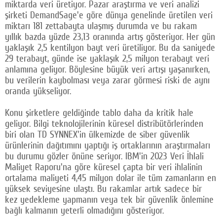
miktarda veri üretiyor. Pazar araştırma ve veri analizi
şirketi DemandSage'e göre dünya genelinde üretilen veri
miktarı 181 zettabayta ulaşmış durumda ve bu rakam
yıllık bazda yüzde 23,13 oranında artış gösteriyor. Her gün
yaklaşık 2,5 kentilyon bayt veri üretiliyor. Bu da saniyede
29 terabayt, günde ise yaklaşık 2,5 milyon terabayt veri
anlamına geliyor. Böylesine büyük veri artışı yaşanırken,
bu verilerin kaybolması veya zarar görmesi riski de aynı
oranda yükseliyor.
Konu şirketlere geldiğinde tablo daha da kritik hale
geliyor. Bilgi teknolojilerinin küresel distribütörlerinden
biri olan TD SYNNEX'in ülkemizde de siber güvenlik
ürünlerinin dağıtımını yaptığı iş ortaklarının araştırmaları
bu durumu gözler önüne seriyor. IBM'in 2023 Veri İhlali
Maliyet Raporu'na göre küresel çapta bir veri ihlalinin
ortalama maliyeti 4,45 milyon dolar ile tüm zamanların en
yüksek seviyesine ulaştı. Bu rakamlar artık sadece bir
kez yedekleme yapmanın veya tek bir güvenlik önlemine
bağlı kalmanın yeterli olmadığını gösteriyor.