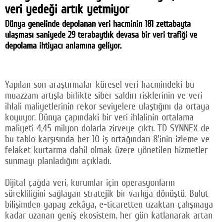
veri yedeği artık yetmiyor
Facebook
Dünya genelinde depolanan veri hacminin 181 zettabayta
Twitter
ulaşması saniyede 29 terabaytlık devasa bir veri trafiği ve
depolama ihtiyacı anlamına geliyor.
Google Plus
© 2026 TÜM HAKLARI SAKLIDIR
Yapılan son araştırmalar küresel veri hacmindeki bu
muazzam artışla birlikte siber saldırı risklerinin ve veri
ihlali maliyetlerinin rekor seviyelere ulaştığını da ortaya
koyuyor. Dünya çapındaki bir veri ihlalinin ortalama
maliyeti 4,45 milyon dolarla zirveye çıktı. TD SYNNEX de
bu tablo karşısında her 10 iş ortağından 8'inin izleme ve
felaket kurtarma dahil olmak üzere yönetilen hizmetler
sunmayı planladığını açıkladı.
Dijital çağda veri, kurumlar için operasyonların
sürekliliğini sağlayan stratejik bir varlığa dönüştü. Bulut
bilişimden yapay zekâya, e-ticaretten uzaktan çalışmaya
kadar uzanan geniş ekosistem, her gün katlanarak artan