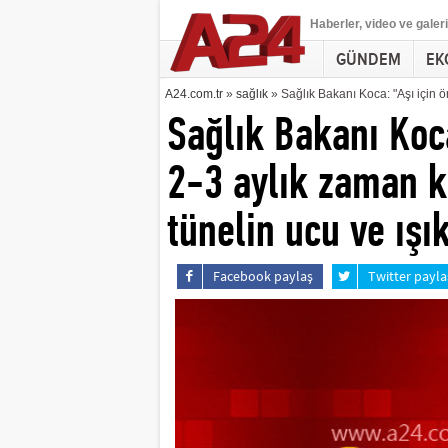
Haberler
, video ve galeri
GÜNDEM
EK
A24.com.tr
»
sağlık
» Sağlık Bakanı Koca: "Aşı için 
Sağlık Bakanı Koc
2-3 aylık zaman k
tünelin ucu ve ışı
Facebook paylaş
Twitter payla