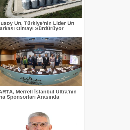
lusoy Un, Türkiye'nin Lider Un
ı Sürdürüyor
arkası Olmayı Sürdürüyor
EMİ BAŞLADI
UNUTULMAZ BİR GECE YAŞATTI
ri sayım başladı
ARTA, Merrell İstanbul Ultra'nın
na Sponsorları Arasında