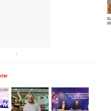
S
d
,
rler