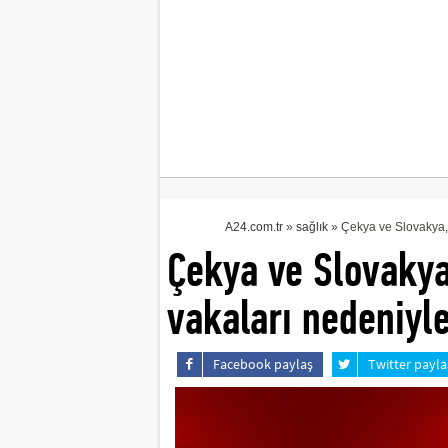
A24.com.tr
»
sağlık
» Çekya ve Slovakya, 
Çekya ve Slovakya
vakaları nedeniyle
Facebook paylaş
Twitter payla