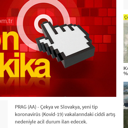
Ç
K
%
PRAG (AA) - Çekya ve Slovakya, yeni tip
koronavirüs (Kovid-19) vakalarındaki ciddi artış
nedeniyle acil durum ilan edecek.