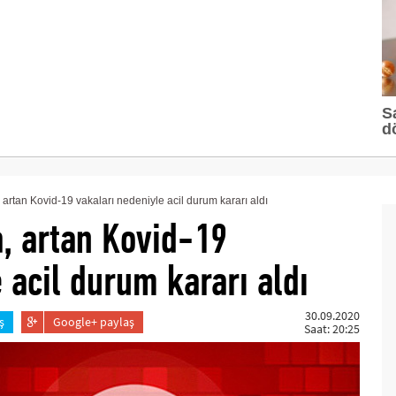
S
d
artan Kovid-19 vakaları nedeniyle acil durum kararı aldı
, artan Kovid-19
 acil durum kararı aldı
30.09.2020
ş
Google+ paylaş
Saat: 20:25