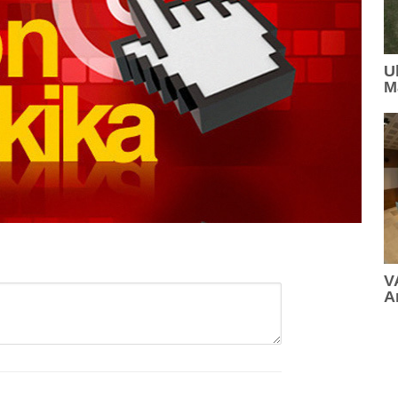
10:01
: Temmuz 2026'da En Çok Konuşulan Oyuncular
U
09:53
: Ulusoy Un, Türkiye'nin Lider Un Markası Olmay
M
09:35
: Kocaer Çelik FAVÖK Marjını %16,1'e Yükseltti
17:16
: Lavanta Şenliği 7 Ağustos'ta Gökçeyurt'ta
16:12
: MAKİNA HANGAR'DA İKİNCİ YAZ OKULU DÖN
16:05
: MELİKE ŞAHİN HARBİYE'DE MÜZİKSEVERE 
15:42
: Güzelliğin ışıltılı dünyası BeautyEurasia için ge
V
A
GÖNDER