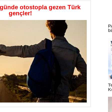
 günde otostopla gezen Türk
gençler!
P
b
T
K