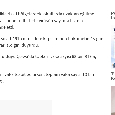
P
ikle riskli bölgelerdeki okullarda uzaktan eğitime
b
, alınan tedbirlerle virüsün yayılma hızının
de etti.
e Kovid-19’la mücadele kapsamında hükümetin 45 gün
arı aldığını duyurdu.
örüldüğü Çekya'da toplam vaka sayısı 68 bin 919'a,
T
i vaka tespit edilirken, toplam vaka sayısı 10 bin
K
ı.