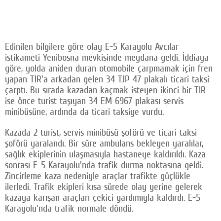
Edinilen bilgilere göre olay E-5 Karayolu Avcılar
istikameti Yenibosna mevkisinde meydana geldi. İddiaya
göre, yolda aniden duran otomobile çarpmamak için fren
yapan TIR'a arkadan gelen 34 TJP 47 plakalı ticari taksi
çarptı. Bu sırada kazadan kaçmak isteyen ikinci bir TIR
ise önce turist taşıyan 34 EM 6967 plakası servis
minibüsüne, ardında da ticari taksiye vurdu.
Kazada 2 turist, servis minibüsü şoförü ve ticari taksi
şoförü yaralandı. Bir süre ambulans bekleyen yaralılar,
sağlık ekiplerinin ulaşmasıyla hastaneye kaldırıldı. Kaza
sonrası E-5 Karayolu'nda trafik durma noktasına geldi.
Zincirleme kaza nedeniyle araçlar trafikte güçlükle
ilerledi. Trafik ekipleri kısa sürede olay yerine gelerek
kazaya karışan araçları çekici yardımıyla kaldırdı. E-5
Karayolu'nda trafik normale döndü.