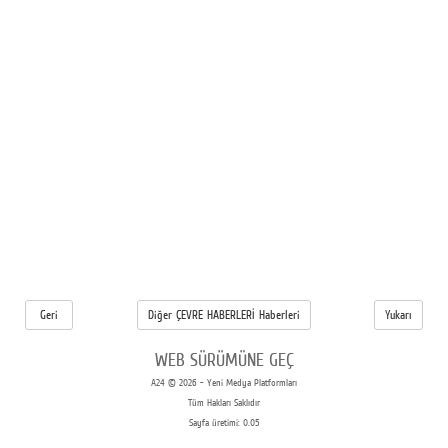
Geri
Diğer ÇEVRE HABERLERİ Haberleri
Yukarı
WEB SÜRÜMÜNE GEÇ
A24 © 2026 - Yeni Medya Platformları
Tüm Hakları Saklıdır
Sayfa üretimi: 0.05