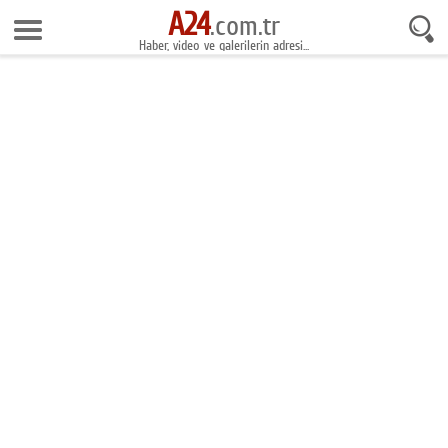
A24
8 Ağustos 2026 3:01:34
.com.tr
Haber, video ve galerilerin adresi...
Anasayfa
Foto Galeri
Gazeteler
Video Galeri
Gündem
Ekonomi
Yaşam
Magazin
Teknoloji
Spor