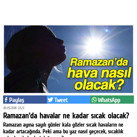
Eğitim
Medya
Politika
Dünya
Bilim
Kültür-sanat
Sağlık
Yazarlar
Paylaş
Tweet
WhatsApp
18.05.2016 13:23
Künye
Ramazan'da havalar ne kadar sıcak olacak?
İletişim
Ramazan ayına sayılı günler kala gözler sıcak havaların ne
kadar artacağında. Peki ama bu yaz nasıl geçecek, sıcaklık
A24 SOSYAL MEDYA