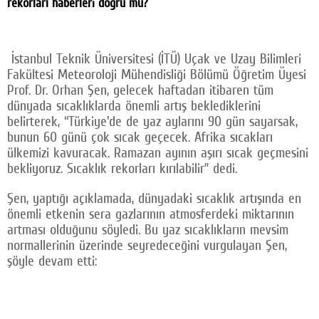
rekorları haberleri doğru mu?
Facebook
Twitter
İstanbul Teknik Üniversitesi (İTÜ) Uçak ve Uzay Bilimleri
Fakültesi Meteoroloji Mühendisliği Bölümü Öğretim Üyesi
Google Plus
Prof. Dr. Orhan Şen, gelecek haftadan itibaren tüm
dünyada sıcaklıklarda önemli artış beklediklerini
© 2026 TÜM HAKLARI SAKLIDIR
belirterek, “Türkiye'de de yaz aylarını 90 gün sayarsak,
bunun 60 günü çok sıcak geçecek. Afrika sıcakları
ülkemizi kavuracak. Ramazan ayının aşırı sıcak geçmesini
bekliyoruz. Sıcaklık rekorları kırılabilir” dedi.
Şen, yaptığı açıklamada, dünyadaki sıcaklık artışında en
önemli etkenin sera gazlarının atmosferdeki miktarının
artması olduğunu söyledi. Bu yaz sıcaklıkların mevsim
normallerinin üzerinde seyredeceğini vurgulayan Şen,
şöyle devam etti: