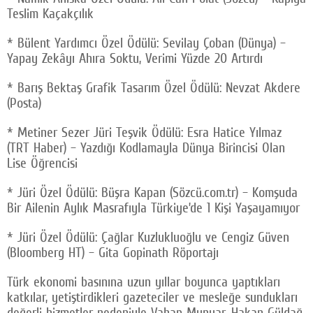
Teslim Kaçakçılık
* Bülent Yardımcı Özel Ödülü: Sevilay Çoban (Dünya) –
Yapay Zekâyı Ahıra Soktu, Verimi Yüzde 20 Artırdı
* Barış Bektaş Grafik Tasarım Özel Ödülü: Nevzat Akdere
(Posta)
* Metiner Sezer Jüri Teşvik Ödülü: Esra Hatice Yılmaz
(TRT Haber) – Yazdığı Kodlamayla Dünya Birincisi Olan
Lise Öğrencisi
* Jüri Özel Ödülü: Büşra Kapan (Sözcü.com.tr) – Komşuda
Bir Ailenin Aylık Masrafıyla Türkiye’de 1 Kişi Yaşayamıyor
* Jüri Özel Ödülü: Çağlar Kuzlukluoğlu ve Cengiz Güven
(Bloomberg HT) – Gita Gopinath Röportajı
Türk ekonomi basınına uzun yıllar boyunca yaptıkları
katkılar, yetiştirdikleri gazeteciler ve mesleğe sundukları
değerli hizmetler nedeniyle Vahap Munyar, Hakan Güldağ