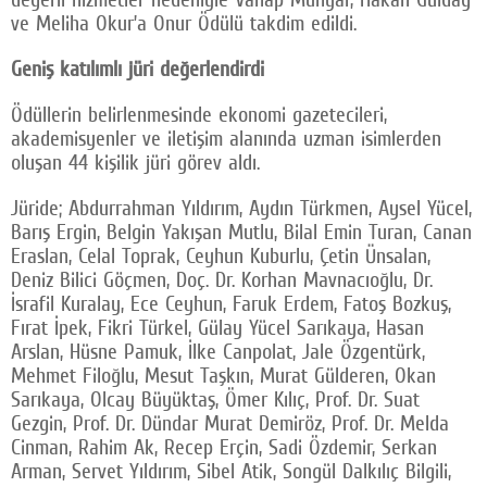
ve Meliha Okur’a Onur Ödülü takdim edildi.
Geniş katılımlı jüri değerlendirdi
Ödüllerin belirlenmesinde ekonomi gazetecileri,
akademisyenler ve iletişim alanında uzman isimlerden
oluşan 44 kişilik jüri görev aldı.
Jüride; Abdurrahman Yıldırım, Aydın Türkmen, Aysel Yücel,
Barış Ergin, Belgin Yakışan Mutlu, Bilal Emin Turan, Canan
Eraslan, Celal Toprak, Ceyhun Kuburlu, Çetin Ünsalan,
Deniz Bilici Göçmen, Doç. Dr. Korhan Mavnacıoğlu, Dr.
İsrafil Kuralay, Ece Ceyhun, Faruk Erdem, Fatoş Bozkuş,
Fırat İpek, Fikri Türkel, Gülay Yücel Sarıkaya, Hasan
Arslan, Hüsne Pamuk, İlke Canpolat, Jale Özgentürk,
Mehmet Filoğlu, Mesut Taşkın, Murat Gülderen, Okan
Sarıkaya, Olcay Büyüktaş, Ömer Kılıç, Prof. Dr. Suat
Gezgin, Prof. Dr. Dündar Murat Demiröz, Prof. Dr. Melda
Cinman, Rahim Ak, Recep Erçin, Sadi Özdemir, Serkan
Arman, Servet Yıldırım, Sibel Atik, Songül Dalkılıç Bilgili,