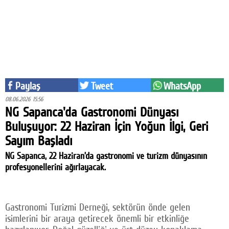
Eğitim
Medya
Politika
Dünya
Paylaş
Tweet
WhatsApp
Bilim
08.06.2026 15:56
NG Sapanca'da Gastronomi Dünyası
Kültür-sanat
Buluşuyor: 22 Haziran İçin Yoğun İlgi, Geri
Sayım Başladı
Sağlık
NG Sapanca, 22 Haziran’da gastronomi ve turizm dünyasının
Yazarlar
profesyonellerini ağırlayacak.
Künye
İletişim
Gastronomi Turizmi Derneği, sektörün önde gelen
isimlerini bir araya getirecek önemli bir etkinliğe
A24 SOSYAL MEDYA