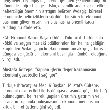
gelişmelerin iş yapış biçimlerini yeniden şekillendirdiği bir
dönemde doğru bilgiye erişim, güvenilir analiz ve nitelikli
haberciliğin öneminin arttığını belirten Avdagiç, küresel
ekonomide belirsizliklerin sürdüğü bir süreçte ekonomi
basınının güven ortamının oluşmasına önemli katkı
sunduğunu ifade etti.
EGD Ekonomi Basını Başarı Ödülleri’nin artık Türkiye’nin
köklü ve saygın mesleki ödüllerinden biri haline geldiğini
kaydeden Avdagiç, güçlü ekonominin ancak güçlü bir iş
dünyası ve güçlü bir ekonomi basınıyla mümkün olduğunu
vurguladı.
Mustafa Gültepe: “Yapılan işlerin değer kazanmasını
ekonomi gazetecileri sağlıyor”
Türkiye İhracatçılar Meclisi Başkanı Mustafa Gültepe,
ekonomi gazetecileri ile iş dünyası arasında güçlü bir bağ
bulunduğunu belirterek, yapılan üretimin, yatırımın ve
ihracatın toplumla buluşmasında ekonomi medyasının
kritik bir rol üstlendiğini söyledi.