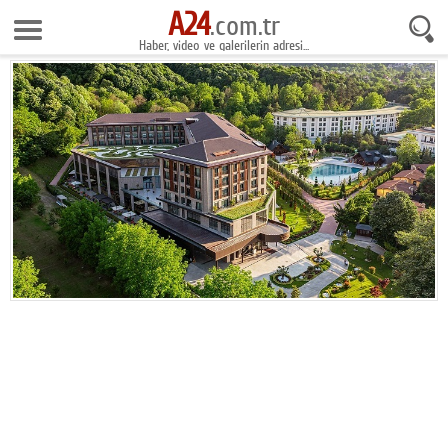
A24
9 Ağustos 2026 9:31:43
.com.tr
Haber, video ve galerilerin adresi...
Anasayfa
Foto Galeri
Gazeteler
Video Galeri
Gündem
Ekonomi
Yaşam
Magazin
Teknoloji
Spor