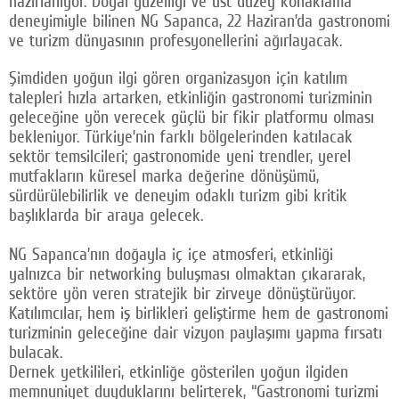
hazırlanıyor. Doğal güzelliği ve üst düzey konaklama
deneyimiyle bilinen NG Sapanca, 22 Haziran’da gastronomi
Facebook
ve turizm dünyasının profesyonellerini ağırlayacak.
Twitter
Şimdiden yoğun ilgi gören organizasyon için katılım
Google Plus
talepleri hızla artarken, etkinliğin gastronomi turizminin
geleceğine yön verecek güçlü bir fikir platformu olması
© 2026 TÜM HAKLARI SAKLIDIR
bekleniyor. Türkiye’nin farklı bölgelerinden katılacak
sektör temsilcileri; gastronomide yeni trendler, yerel
mutfakların küresel marka değerine dönüşümü,
sürdürülebilirlik ve deneyim odaklı turizm gibi kritik
başlıklarda bir araya gelecek.
NG Sapanca’nın doğayla iç içe atmosferi, etkinliği
yalnızca bir networking buluşması olmaktan çıkararak,
sektöre yön veren stratejik bir zirveye dönüştürüyor.
Katılımcılar, hem iş birlikleri geliştirme hem de gastronomi
turizminin geleceğine dair vizyon paylaşımı yapma fırsatı
bulacak.
Dernek yetkilileri, etkinliğe gösterilen yoğun ilgiden
memnuniyet duyduklarını belirterek, “Gastronomi turizmi