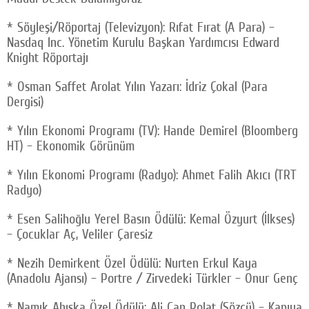
* Söyleşi/Röportaj (Televizyon): Rıfat Fırat (A Para) –
Nasdaq Inc. Yönetim Kurulu Başkan Yardımcısı Edward
Knight Röportajı
* Osman Saffet Arolat Yılın Yazarı: İdriz Çokal (Para
Dergisi)
* Yılın Ekonomi Programı (TV): Hande Demirel (Bloomberg
HT) – Ekonomik Görünüm
* Yılın Ekonomi Programı (Radyo): Ahmet Falih Akıcı (TRT
Radyo)
* Esen Salihoğlu Yerel Basın Ödülü: Kemal Özyurt (İlkses)
– Çocuklar Aç, Veliler Çaresiz
* Nezih Demirkent Özel Ödülü: Nurten Erkul Kaya
(Anadolu Ajansı) – Portre / Zirvedeki Türkler – Onur Genç
* Namık Ahıska Özel Ödülü: Ali Can Polat (Sözcü) – Kapıya