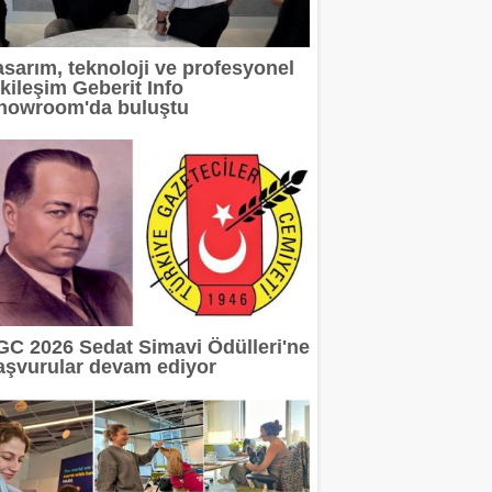
2 milyar TL'ye taşıdı
asarım, teknoloji ve profesyonel
tkileşim Geberit Info
rı Arasında
howroom'da buluştu
ı Sürdürüyor
EMİ BAŞLADI
GC 2026 Sedat Simavi Ödülleri'ne
aşvurular devam ediyor