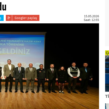
du
15.05.2026
ş
Google+ paylaş
Saat: 12:55
Ç
T