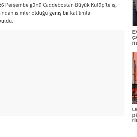
026 Perşembe günü Caddebostan Büyük Kulüp’te iş,
ndan isimler olduğu geniş bir katılımla
buldu.
E
ça
m
Ü
p
r