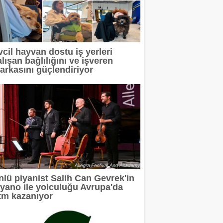
vcil hayvan dostu iş yerleri
lışan bağlılığını ve işveren
arkasını güçlendiriyor
nlü piyanist Salih Can Gevrek'in
iyano ile yolculuğu Avrupa'da
itm kazanıyor