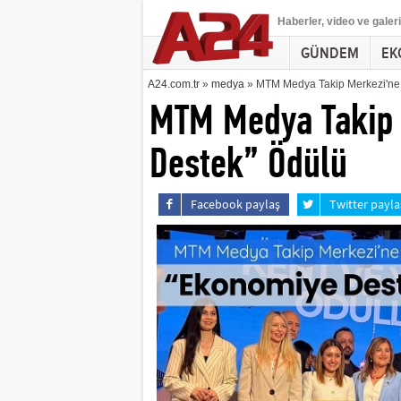
Haberler
, video ve galeri
GÜNDEM
EK
A24.com.tr
»
medya
» MTM Medya Takip Merkezi'ne
MTM Medya Takip 
Destek” Ödülü
Facebook paylaş
Twitter payla