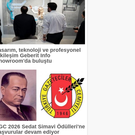
asarım, teknoloji ve profesyonel
tkileşim Geberit Info
howroom'da buluştu
GC 2026 Sedat Simavi Ödülleri'ne
aşvurular devam ediyor