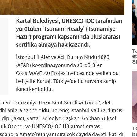
Kartal Belediyesi, UNESCO-IOC tarafından
yürütülen ‘Tsunami Ready’ (Tsunamiye
Hazır) programı kapsamında uluslararası
sertifika almaya hak kazandı.
T
e
İstanbul İl Afet ve Acil Durum Müdürlüğü
S
(AFAD) koordinasyonunda sürdürülen
CoastWAVE 2.0 Projesi neticesinde verilen bu
belge ile Kartal, Türkiye’de bu unvana sahip
ikinci kent oldu.
en ‘Tsunamiye Hazır Kent Sertifika Töreni’, afet
arihi anlara sahne oldu. Törene; İstanbul Vali Yardımcısı
dip Çakıcı, Kartal Belediye Başkanı Gökhan Yüksel,
Haluk Özener ve UNESCO/IOC Hükümetlerarası
T
sandro Amato’nun yanı sıra çok sayıda davetli katıldı.
b