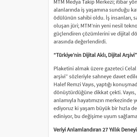
MTM Medya Takip Merkezi; itibar yöne
alanlarında iş yaşamına sunduğu kat
ödülünün sahibi oldu. İş insanları, s
oluşan jüri; MTM’nin yeni nesil teknol
güçlendiren çözümlerini ve dijital 
arasında değerlendirdi.
“Türkiye’nin Dijital Aklı, Dijital Arşivi”
Plaketini almak üzere gazeteci Celal T
arşivi” sözleriyle sahneye davet ed
Halef Remzi Vayıs, yaptığı konuşmada;
dönüştürdüğüne dikkat çekti. Vayıs,
anlamıyla hayatımızın merkezinde ye
ediyoruz ki yaşam büyük bir hızla de
ediniyor, bu değişime uyum sağlamay
Veriyi Anlamlandıran 27 Yıllık Deney