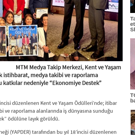
11:34
: PASHA Bank aktiflerini yüzde 16,1 büyüterek 17,
T
e
11:33
: VARTA, Merrell İstanbul Ultra'nın Ana Sponsorla
S
10:01
: Temmuz 2026'da En Çok Konuşulan Oyuncular
09:53
: Ulusoy Un, Türkiye'nin Lider Un Markası Olmay
09:35
: Kocaer Çelik FAVÖK Marjını %16,1'e Yükseltti
MTM Medya Takip Merkezi, Kent ve Yaşam
ık istihbarat, medya takibi ve raporlama
17:16
: Lavanta Şenliği 7 Ağustos'ta Gökçeyurt'ta
u katkılar nedeniyle “Ekonomiye Destek”
16:12
: MAKİNA HANGAR'DA İKİNCİ YAZ OKULU DÖN
T
b
incisi düzenlenen Kent ve Yaşam Ödülleri’nde; itibar
kibi ve raporlama alanlarında iş dünyasına sunduğu
ek” ödülüne layık görüldü.
rneği (YAPDER) tarafından bu yıl 18’incisi düzenlenen