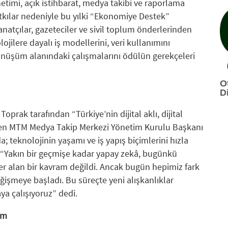
timi, açık istihbarat, medya takibi ve raporlama
kılar nedeniyle bu yılki “Ekonomiye Destek”
anatçılar, gazeteciler ve sivil toplum önderlerinden
ojilere dayalı iş modellerini, veri kullanımını
dönüşüm alanındaki çalışmalarını ödülün gerekçeleri
O
Di
oprak tarafından “Türkiye’nin dijital aklı, dijital
ilen MTM Medya Takip Merkezi Yönetim Kurulu Başkanı
 teknolojinin yaşamı ve iş yapış biçimlerini hızla
 “Yakın bir geçmişe kadar yapay zekâ, bugünkü
r alan bir kavram değildi. Ancak bugün hepimiz fark
ğişmeye başladı. Bu süreçte yeni alışkanlıklar
a çalışıyoruz” dedi.
im