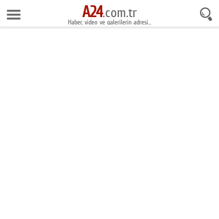
A24
7 Ağustos 2026 11:25:20
.com.tr
Haber, video ve galerilerin adresi...
Anasayfa
Foto Galeri
Gazeteler
Video Galeri
Gündem
Ekonomi
Yaşam
Magazin
Teknoloji
Spor