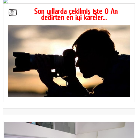
Son yıllarda çekilmiş İşte O An
dedirten en iyi kareler...