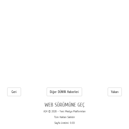
Geri
Diğer DÜNYA Haberleri
Yukarı
WEB SÜRÜMÜNE GEÇ
A24 © 2026 - Yeni Medya Platformları
Tüm Hakları Saklıdır
Sayfa üretimi: 0.03