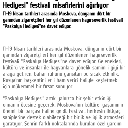
Hediyesi” festivali misafirlerini ağırlıyor
Facebook
11–19 Nisan tarihleri arasında Moskova, dünyanın dört bir
Twitter
yanından ziyaretçileri her yıl düzenlenen hayırseverlik festivali
“Paskalya Hediyesi”ne davet ediyor.
Google Plus
© 2026 TÜM HAKLARI SAKLIDIR
11–19 Nisan tarihleri arasında Moskova, dünyanın dört bir
yanından ziyaretçileri her yıl düzenlenen hayırseverlik
festivali “Paskalya Hediyesi”ne davet ediyor. Gelenekleri,
kültürü ve insanlar ile hayvanlara yönelik samimi ilgiyi bir
araya getiren, bahar ruhunu yansıtan bu sıcak etkinlik,
Rusya’nın başkentini en ilham verici haliyle keşfetmek
için mükemmel bir fırsat sunuyor.
“Paskalya Hediyesi” artık yalnızca bir şehir etkinliği
olmanın ötesine geçerek, Moskova’nın kültürel yaşamının
önemli bir parçası haline geldi. Festival, herkesin ihtiyaç
sahiplerine destek olabileceği bir birlik ve iyilik atmosferi
yaratıyor. Şehrin farklı noktalarında kurulan özel yardım