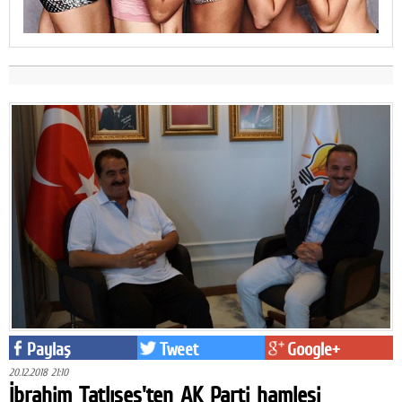
Paylaş
Tweet
Google+
20.12.2018 21:10
İbrahim Tatlıses'ten AK Parti hamlesi