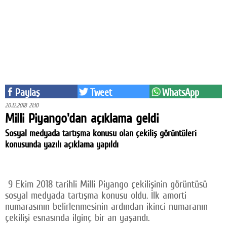
Eğitim
Medya
Politika
Dünya
Paylaş
Tweet
WhatsApp
Bilim
20.12.2018 21:10
Milli Piyango'dan açıklama geldi
Kültür-sanat
Sosyal medyada tartışma konusu olan çekiliş görüntüleri
Sağlık
konusunda yazılı açıklama yapıldı
Yazarlar
Künye
9 Ekim 2018 tarihli Milli Piyango çekilişinin görüntüsü
sosyal medyada tartışma konusu oldu. İlk amorti
İletişim
numarasının belirlenmesinin ardından ikinci numaranın
çekilişi esnasında ilginç bir an yaşandı.
A24 SOSYAL MEDYA