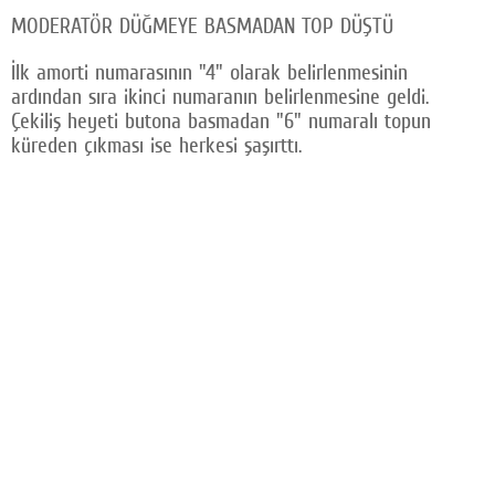
MODERATÖR DÜĞMEYE BASMADAN TOP DÜŞTÜ
Facebook
İlk amorti numarasının "4" olarak belirlenmesinin
Twitter
ardından sıra ikinci numaranın belirlenmesine geldi.
Çekiliş heyeti butona basmadan "6" numaralı topun
Google Plus
küreden çıkması ise herkesi şaşırttı.
© 2026 TÜM HAKLARI SAKLIDIR