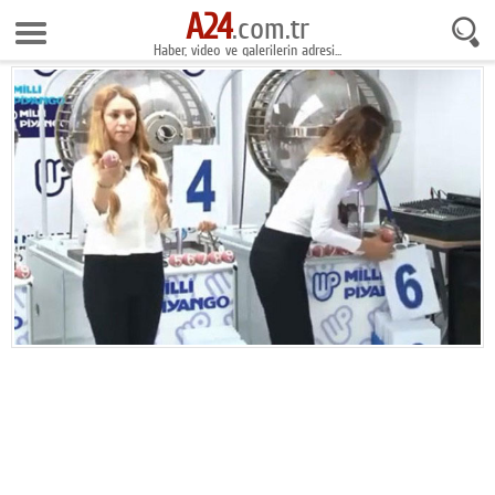
A24
9 Ağustos 2026 13:01:23
.com.tr
Haber, video ve galerilerin adresi...
Anasayfa
Foto Galeri
Gazeteler
Video Galeri
Gündem
Ekonomi
Yaşam
Magazin
Teknoloji
Spor