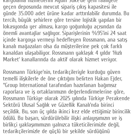
kargolama hizmetlerini Aydın Söke’de yeni faaliyete
geçen deposunda mevcut sipariş çıkış kapasitesi ile
günde 35.000 adet ürüne kadar arttırılabilir durumda. Bu
tercih, büyük şehirlere göre tersine lojistik yapılan bir
lokasyonda yer alması, kargo yoğunluğu açısından da
önemli avantajlar sağlıyor. Siparişlerinin %95’ini 24 saat
içinde kargoya vermeyi hedefleyen Rossmann, ana satış
kanalı mağazaları olsa da müşterilerine pek çok farklı
kanaldan ulaşabiliyor. Rossmann yaklaşık 4 yıldır ‘Hızlı
Market’ kanallarında da aktif olarak hizmet veriyor.
Rossmann Türkiye’nin, tedarikçileriyle kurduğu güven
temelli ilişkilerle de öne çıktığını belirten Hakan Ejder,
“Group International tarafından hazırlanan bağımsız
raporlara ve iş ortaklarımızın değerlendirmelerine göre,
Rossmann Türkiye olarak 2025 yılında Türkiye Perakende
Sektörü Ulusal Sağlık ve Güzellik Kanalı’nda birinci
seçildik. Bu, son üç yılda ikinci kez elde ettiğimiz birincilik
ödülü. Bu başarı, sürdürülebilir ilişki anlayışımızın ve iş
birlikçi yaklaşımımızın yalnızca tüketicilerimizle değil,
tedarikçilerimizle de güçlü bir şekilde sürdüğünü