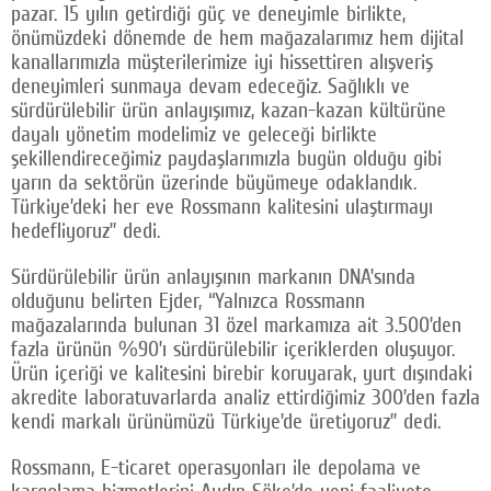
pazar. 15 yılın getirdiği güç ve deneyimle birlikte,
önümüzdeki dönemde de hem mağazalarımız hem dijital
kanallarımızla müşterilerimize iyi hissettiren alışveriş
deneyimleri sunmaya devam edeceğiz. Sağlıklı ve
sürdürülebilir ürün anlayışımız, kazan-kazan kültürüne
dayalı yönetim modelimiz ve geleceği birlikte
şekillendireceğimiz paydaşlarımızla bugün olduğu gibi
yarın da sektörün üzerinde büyümeye odaklandık.
Türkiye’deki her eve Rossmann kalitesini ulaştırmayı
hedefliyoruz” dedi.
Sürdürülebilir ürün anlayışının markanın DNA’sında
olduğunu belirten Ejder, “Yalnızca Rossmann
mağazalarında bulunan 31 özel markamıza ait 3.500’den
fazla ürünün %90’ı sürdürülebilir içeriklerden oluşuyor.
Ürün içeriği ve kalitesini birebir koruyarak, yurt dışındaki
akredite laboratuvarlarda analiz ettirdiğimiz 300’den fazla
kendi markalı ürünümüzü Türkiye’de üretiyoruz” dedi.
Rossmann, E-ticaret operasyonları ile depolama ve