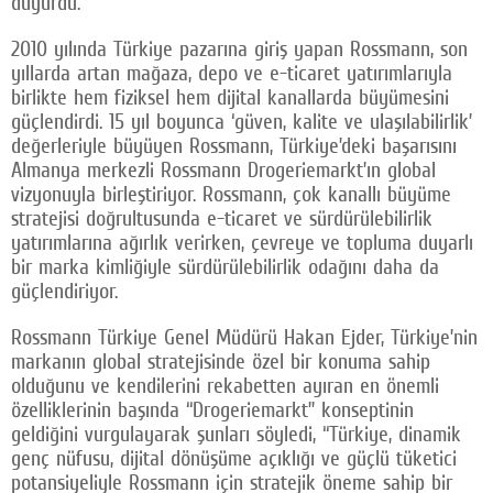
duyurdu.
2010 yılında Türkiye pazarına giriş yapan Rossmann, son
yıllarda artan mağaza, depo ve e-ticaret yatırımlarıyla
birlikte hem fiziksel hem dijital kanallarda büyümesini
güçlendirdi. 15 yıl boyunca ‘güven, kalite ve ulaşılabilirlik’
değerleriyle büyüyen Rossmann, Türkiye’deki başarısını
Almanya merkezli Rossmann Drogeriemarkt’ın global
vizyonuyla birleştiriyor. Rossmann, çok kanallı büyüme
stratejisi doğrultusunda e-ticaret ve sürdürülebilirlik
yatırımlarına ağırlık verirken, çevreye ve topluma duyarlı
bir marka kimliğiyle sürdürülebilirlik odağını daha da
güçlendiriyor.
Rossmann Türkiye Genel Müdürü Hakan Ejder, Türkiye’nin
markanın global stratejisinde özel bir konuma sahip
olduğunu ve kendilerini rekabetten ayıran en önemli
özelliklerinin başında “Drogeriemarkt” konseptinin
geldiğini vurgulayarak şunları söyledi, “Türkiye, dinamik
genç nüfusu, dijital dönüşüme açıklığı ve güçlü tüketici
potansiyeliyle Rossmann için stratejik öneme sahip bir