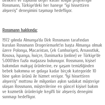
birlikleri ve topluma değer katan sosyal projeleriyle
Rossmann, Türkiye’deki her haneye “iyi hissettiren
alışveriş” deneyimini taşımayı hedefliyor.
Rossmann hakkında:
1972 yılında Almanya’da Dirk Rossmann tarafından
kurulan Rossmann Drogeriemarkt’ın başta Almanya olmak
üzere Polonya, Macaristan, Çek Cumhuriyeti, Arnavutluk,
Kosova, İspanya, İsviçre, Danimarka (online) ve Türkiye’de
5.000’den fazla mağazası bulunuyor. Rossmann, kişisel
bakımdan makyaj ürünlerine, ev yaşam temizliğinden
bebek bakımına ve gıdaya kadar birçok kategoride 10
bine yakın ürünü ile hizmet veriyor. “İyi hissettiren
alışveriş” mottosu ile milyonları aşkın sadakat müşteriye
ulaşan Rossmann, müşterilerine en güncel kişisel bakım
ve kozmetik ürünleriyle keyifli bir alışveriş deneyimi
sunmayı hedefliyor.