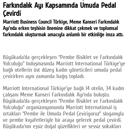
Farkındalık Ayı Kapsamında Umuda Pedal
Facebook
Çevirdi
Twitter
Marriott Business Council Türkiye, Meme Kanseri Farkındalık
Ayı’nda erken teşhisin önemine dikkat çekmek ve toplumsal
Google Plus
farkındalık oluşturmak amacıyla anlamlı bir etkinliğe imza attı.
© 2026 TÜM HAKLARI SAKLIDIR
Büyükada’da gerçekleşen “Pembe Bisiklet ve Farkındalık
Yolculuğu” buluşmasında Marriott International Türkiye’ye
bağlı otellerin üst düzey kadın yöneticileri umuda pedal
çevirirken aynı zamanda bağış topladı.
Marriott International Türkiye’ye bağlı 14 otelin, 34 kadın
çalışanı Meme Kanseri Farkındalık Ayı’nda buluştu.
Büyükada’da gerçekleşen “Pembe Bisiklet ve Farkındalık
Yolculuğu” organizasyonunda Marriott International iş
ortakları “Pembe ile Umuda Pedal Çeviriyoruz” sloganıyla
ve pembe kıyafetleriyle bir araya gelerek pedal çevirdi.
Büyükada’nın eşsiz doğal güzellikleri ve sessiz sokakları