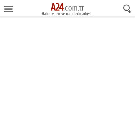
A24
6 Ağustos 2026 8:06:34
.com.tr
Haber, video ve galerilerin adresi...
Anasayfa
Foto Galeri
Gazeteler
Video Galeri
Gündem
Ekonomi
Yaşam
Magazin
Teknoloji
Spor