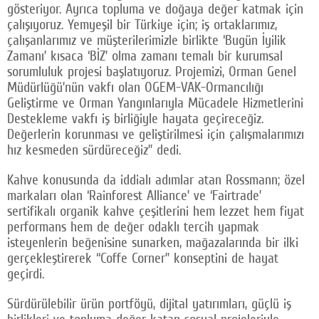
gösteriyor. Ayrıca topluma ve doğaya değer katmak için
çalışıyoruz. Yemyeşil bir Türkiye için; iş ortaklarımız,
çalışanlarımız ve müşterilerimizle birlikte ‘Bugün İyilik
Zamanı’ kısaca ‘BİZ’ olma zamanı temalı bir kurumsal
sorumluluk projesi başlatıyoruz. Projemizi, Orman Genel
Müdürlüğü’nün vakfı olan OGEM-VAK-Ormancılığı
Geliştirme ve Orman Yangınlarıyla Mücadele Hizmetlerini
Destekleme vakfı iş birliğiyle hayata geçireceğiz.
Değerlerin korunması ve geliştirilmesi için çalışmalarımızı
hız kesmeden sürdüreceğiz” dedi.
Kahve konusunda da iddialı adımlar atan Rossmann; özel
markaları olan ‘Rainforest Alliance’ ve ‘Fairtrade’
sertifikalı organik kahve çeşitlerini hem lezzet hem fiyat
performans hem de değer odaklı tercih yapmak
isteyenlerin beğenisine sunarken, mağazalarında bir ilki
gerçekleştirerek “Coffe Corner” konseptini de hayat
geçirdi.
Sürdürülebilir ürün portföyü, dijital yatırımları, güçlü iş