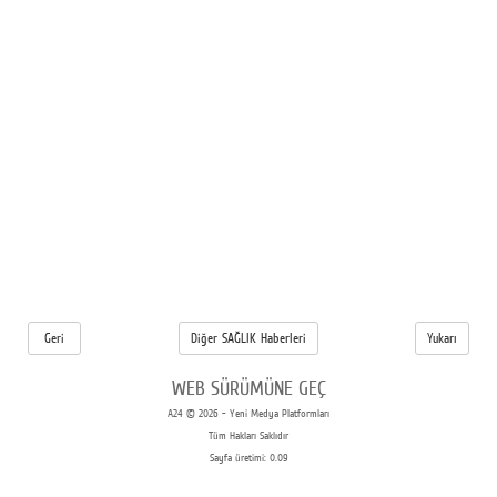
Geri
Diğer SAĞLIK Haberleri
Yukarı
WEB SÜRÜMÜNE GEÇ
A24 © 2026 - Yeni Medya Platformları
Tüm Hakları Saklıdır
Sayfa üretimi: 0.09