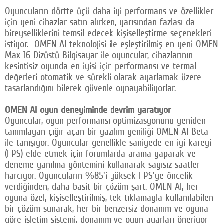
Oyuncuların dörtte üçü daha iyi performans ve özellikler
için yeni cihazlar satın alırken, yarısından fazlası da
bireyselliklerini temsil edecek kişiselleştirme seçenekleri
istiyor. OMEN AI teknolojisi ile eşleştirilmiş en yeni OMEN
Max 16 Dizüstü Bilgisayar ile oyuncular, cihazlarının
kesintisiz oyunda en iyisi için performansı ve termal
değerleri otomatik ve sürekli olarak ayarlamak üzere
tasarlandığını bilerek güvenle oynayabiliyorlar.
OMEN AI oyun deneyiminde devrim yaratıyor
Oyuncular, oyun performansı optimizasyonunu yeniden
tanımlayan çığır açan bir yazılım yeniliği OMEN AI Beta
ile tanışıyor. Oyuncular genellikle saniyede en iyi kareyi
(FPS) elde etmek için forumlarda arama yaparak ve
deneme yanılma yöntemini kullanarak sayısız saatler
harcıyor. Oyuncuların %85'i yüksek FPS'ye öncelik
verdiğinden, daha basit bir çözüm şart. OMEN AI, her
oyuna özel, kişiselleştirilmiş, tek tıklamayla kullanılabilen
bir çözüm sunarak, her bir benzersiz donanım ve oyuna
göre işletim sistemi, donanım ve oyun ayarları öneriyor