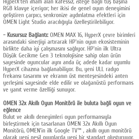
HyperX'ten ilham alan kafessiz, isteğe bağlı tuş başına
RGB klavye içeriyor; her ikisi de genel oyun deneyimini
geliştiren çarpıcı, senkronize aydınlatma efektleri için
OMEN Light Studio aracılığıyla özelleştirilebiliyor.
- Kusursuz Bağlantı:
OMEN MAX 16, HyperX çevre birimleri
arasındaki sinerjiyi artırarak HP'nin oyun ekosisteminin
birlikte daha iyi çalışmasını sağlıyor. HP'nin ilk Ultra
Düşük Gecikme Gen 3 teknolojisine sahip olan ürün
sayesinde oyuncular aynı anda üç adede kadar uyumlu
HyperX cihazına bağlanabiliyor. Bu, yeni ULL radyo
frekansı tasarımı ve ekranın üst menteşesindeki anten
yerleşimi sayesinde elde edilir ve olağanüstü performans
ve yanıt verme özelliği sunuyor.
OMEN 32x Akıllı Oyun Monitörü ile buluta bağli oyun ve
eğlence
Bulut ve akıllı deneyimleri oyun performansıyla
birleştirmek için tasarlanan OMEN 32x Akıllı Oyun
Monitörü, OMEN'in ilk Google TV™ , akıllı oyun monitörü
olarak yeni nesil oyunlarda yeni bir standart oluşturuyor.