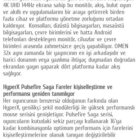
4K UHD 144Hz ekrana sahip bu monitör, akış, bulut oyun
ve akıllı ev uygulamalarını bir araya getirerek birden
fazla cihaz ve platformu yönetme zorluğunu ortadan
kaldırıyor. Konsolları, dizüstü bilgisayarları, masaüstü
bilgisayarları, çevre birimlerini ve hatta Android
telefonları destekleyen monitör, cihazlar ve çevre
birimleri arasında zahmetsizce geçiş yapabiliyor. OMEN
32x aynı zamanda bir yayıncının en iyi arkadaşıdır ve
harici donanım veya yazılıma ihtiyaç duymadan doğrudan
ekrandan yayın yaparak dört platforma kadar akış
sağlıyor.
HyperX Pulsefire Saga Fareler kişiselleştirme ve
performansı yeniden tanımlıyor
Her oyuncunun benzersiz olduğunun farkında olan
HyperX, yenilikçi şekil modülerliği ile yüksek performanslı
mouse serisini genişletiyor. Pulsefire Saga serisi,
oyuncuların kutudaki sekiz parçayı kullanarak 16'ya
kadar kombinasyonla optimum performans için farelerini
kişiselleştirmelerine olanak tanıyan değiştirilebilir