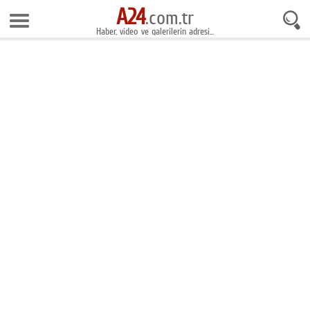
A24
7 Ağustos 2026 15:26:10
.com.tr
Haber, video ve galerilerin adresi...
Anasayfa
Foto Galeri
Gazeteler
Video Galeri
Gündem
Ekonomi
Yaşam
Magazin
Teknoloji
Spor