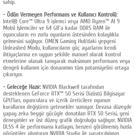
sahip.
- Ödün Vermeyen Performans ve Kullanıcı Kontrolü:
Intel® Core™ Ultra 9 işlemci veya AMD Ryzen™ AI 9
Mobil İşlemciler ve 64 GB'a kadar DDR5 RAM ile
oyuncuların en zorlu oyunların üstesinden kolaylıkla
gelmesini sağlıyor. OMEN Gaming Hub'daki yepyeni
Unleashed Modu, kullanıcıların güç ayarlarını kendi
ihtiyaçlarına en uygun şekilde manuel olarak kontrol
etmelerine olanak tanıyarak maksimum performans veya
dengeli kullanım için donanımın tüm potansiyelini ortaya
çıkarıyor.
- Geleceğe Hazır:
NVIDIA Blackwell tarafından
desteklenen GeForce RTX™ 50 Serisi Dizüstü Bilgisayar
GPU'ları, oyunculara ve içerik üreticilere oyunun
kurallarını değiştiren yetenekler sunuyor. Devasa düzeyde
yapay zeka beygir gücüyle donatılan RTX 50 Serisi, yeni
deneyimler ve üst düzey grafik doğruluğu sağlıyor. NVIDIA
DLSS 4 ile performansı katlayın, benzeri görülmemiş hızda
görüntüler oluşturup NVIDIA Studio ile yaratıcılığınızı