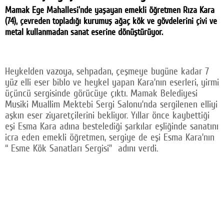
Mamak Ege Mahallesi’nde yaşayan emekli öğretmen Rıza Kara
Facebook
(74), çevreden topladığı kurumuş ağaç kök ve gövdelerini çivi ve
metal kullanmadan sanat eserine dönüştürüyor.
Twitter
Google Plus
Heykelden vazoya, sehpadan, çeşmeye bugüne kadar 7
© 2026 TÜM HAKLARI SAKLIDIR
yüz elli eser biblo ve heykel yapan Kara’nın eserleri, yirmi
üçüncü sergisinde görücüye çıktı. Mamak Belediyesi
Musiki Muallim Mektebi Sergi Salonu’nda sergilenen elliyi
aşkın eser ziyaretçilerini bekliyor. Yıllar önce kaybettiği
eşi Esma Kara adına bestelediği şarkılar eşliğinde sanatını
icra eden emekli öğretmen, sergiye de eşi Esma Kara’nın
“ Esme Kök Sanatları Sergisi” adını verdi.