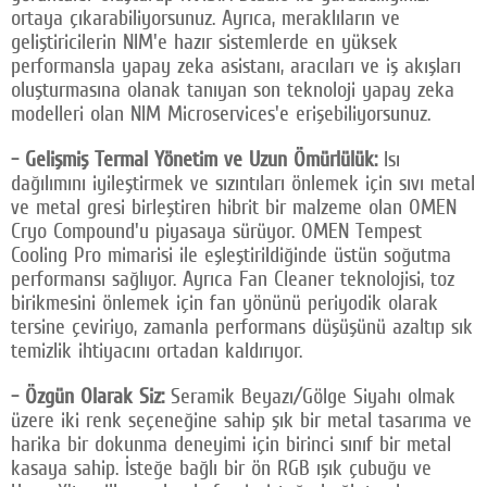
ortaya çıkarabiliyorsunuz. Ayrıca, meraklıların ve
geliştiricilerin NIM'e hazır sistemlerde en yüksek
performansla yapay zeka asistanı, aracıları ve iş akışları
oluşturmasına olanak tanıyan son teknoloji yapay zeka
modelleri olan NIM Microservices'e erişebiliyorsunuz.
- Gelişmiş Termal Yönetim ve Uzun Ömürlülük:
Isı
dağılımını iyileştirmek ve sızıntıları önlemek için sıvı metal
ve metal gresi birleştiren hibrit bir malzeme olan OMEN
Cryo Compound'u piyasaya sürüyor. OMEN Tempest
Cooling Pro mimarisi ile eşleştirildiğinde üstün soğutma
performansı sağlıyor. Ayrıca Fan Cleaner teknolojisi, toz
birikmesini önlemek için fan yönünü periyodik olarak
tersine çeviriyo, zamanla performans düşüşünü azaltıp sık
temizlik ihtiyacını ortadan kaldırıyor.
- Özgün Olarak Siz:
Seramik Beyazı/Gölge Siyahı olmak
üzere iki renk seçeneğine sahip şık bir metal tasarıma ve
harika bir dokunma deneyimi için birinci sınıf bir metal
kasaya sahip. İsteğe bağlı bir ön RGB ışık çubuğu ve