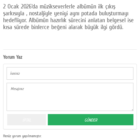
2 Ocak 2026’da müzikseverlerle albümün ilk çıkış
Facebook
şarkısıyla , nostaljiyle yeniyi aynı potada buluşturmayı
hedefliyor. Albümün hazırlık sürecini anlatan belgesel ise
Twitter
kısa sürede binlerce beğeni alarak büyük ilgi gördü.
Google Plus
© 2026 TÜM HAKLARI SAKLIDIR
Yorum Yaz
Henüz yorum yapılmamıştır.