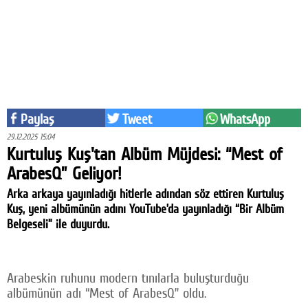
Eğitim
Medya
Politika
Dünya
Paylaş
Tweet
WhatsApp
Bilim
29.12.2025 15:04
Kurtuluş Kuş'tan Albüm Müjdesi: “Mest of
Kültür-sanat
ArabesQ” Geliyor!
Sağlık
Arka arkaya yayınladığı hitlerle adından söz ettiren Kurtuluş
Kuş, yeni albümünün adını YouTube’da yayınladığı “Bir Albüm
Yazarlar
Belgeseli” ile duyurdu.
Künye
İletişim
Arabeskin ruhunu modern tınılarla buluşturduğu
albümünün adı “Mest of ArabesQ” oldu.
A24 SOSYAL MEDYA