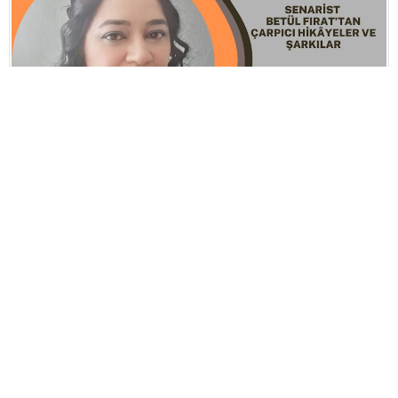
Paylaş
Tweet
Google+
29.12.2025 14:58
SENARİST BETÜL FIRAT'TAN HİKÂYELER VE
ŞARKILAR
Ödüllü Yazar ve Şair Betül Fırat’ın 18 eseri okurlarıyla
buluşmuştu. Şimdi de “Pinhani Öyküler” ile öykü kitabı, “Ruhun
Ezgisi” ile de şiirleri ve şarkıları okur ile buluşuyor.