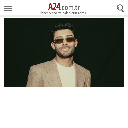
A24
8 Ağustos 2026 22:06:44
.com.tr
Haber, video ve galerilerin adresi...
Anasayfa
Foto Galeri
Gazeteler
Video Galeri
Gündem
Ekonomi
Yaşam
Magazin
Teknoloji
Spor