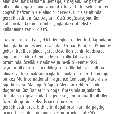
alan özel bir karşılama yemeğiyle başladı. Bir parfüm
bitkisinin veya gıdanın aromatik karakterini şekillendiren
coğrafi hafızanın ele alındığı gecede, yıldızlar altında
gerçekleştirilen Kaz Dağları Tütsü Degüstasyonu ile
katılımcılar, kokunun antik çağlardaki ritüelistik
kullanımına tanıklık etti.
İnzivanın en dikkat çekici deneyimlerinden biri, Japonların
doğayla bütünleşmeyi esas alan Orman Banyosu (Shinrin-
yoku) ritüeli eşliğinde gerçekleştirilen canlı Headspace
uygulaması oldu. Genellikle kontrollü laboratuvar
ortamında, özellikle nadir veya nesli tükenme riski
taşıyan bitkilerin uçucu bileşen profillerini kayıt altına
almak ve korumak amacıyla kullanılan bu ileri teknoloji,
bu kez MG International Fragrance Company Naturals &
Synthesis Sr. Manager’ı Aydın Alemdar rehberliğinde
doğrudan Kaz Dağları’nın doğal florasında uygulandı.
Uygulama kapsamında bölgede seçilen aromatik bitkiler
üzerinde yerinde Headspace örneklemesi
gerçekleştirilerek, bitkilerin doğal ortamlarında yaydığı
uçucu bileşenler toplanmış ve bu örnekler GC-MS