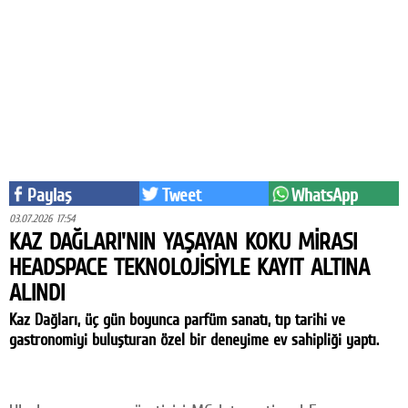
Eğitim
Medya
Politika
Dünya
Bilim
Paylaş
Tweet
WhatsApp
Kültür-sanat
03.07.2026 17:54
KAZ DAĞLARI'NIN YAŞAYAN KOKU MİRASI
Sağlık
HEADSPACE TEKNOLOJİSİYLE KAYIT ALTINA
ALINDI
Yazarlar
Kaz Dağları, üç gün boyunca parfüm sanatı, tıp tarihi ve
Künye
gastronomiyi buluşturan özel bir deneyime ev sahipliği yaptı.
İletişim
A24 SOSYAL MEDYA