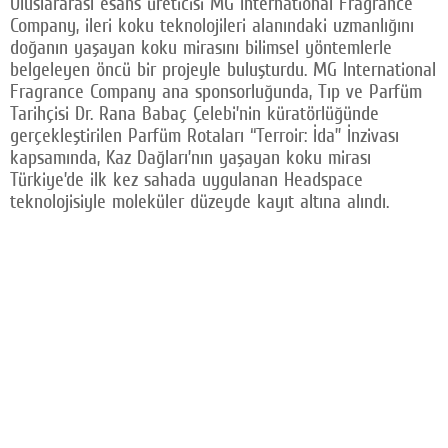
Uluslararası esans üreticisi MG International Fragrance
Facebook
Company, ileri koku teknolojileri alanındaki uzmanlığını
doğanın yaşayan koku mirasını bilimsel yöntemlerle
Twitter
belgeleyen öncü bir projeyle buluşturdu. MG International
Fragrance Company ana sponsorluğunda, Tıp ve Parfüm
Google Plus
Tarihçisi Dr. Rana Babaç Çelebi’nin küratörlüğünde
gerçekleştirilen Parfüm Rotaları “Terroir: İda” İnzivası
© 2026 TÜM HAKLARI SAKLIDIR
kapsamında, Kaz Dağları’nın yaşayan koku mirası
Türkiye’de ilk kez sahada uygulanan Headspace
teknolojisiyle moleküler düzeyde kayıt altına alındı.