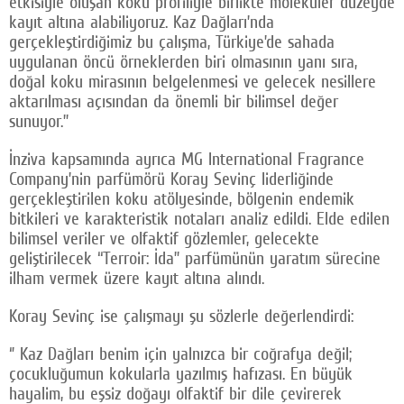
etkisiyle oluşan koku profiliyle birlikte moleküler düzeyde
kayıt altına alabiliyoruz. Kaz Dağları’nda
gerçekleştirdiğimiz bu çalışma, Türkiye’de sahada
uygulanan öncü örneklerden biri olmasının yanı sıra,
doğal koku mirasının belgelenmesi ve gelecek nesillere
aktarılması açısından da önemli bir bilimsel değer
sunuyor.”
İnziva kapsamında ayrıca MG International Fragrance
Company’nin parfümörü Koray Sevinç liderliğinde
gerçekleştirilen koku atölyesinde, bölgenin endemik
bitkileri ve karakteristik notaları analiz edildi. Elde edilen
bilimsel veriler ve olfaktif gözlemler, gelecekte
geliştirilecek “Terroir: İda” parfümünün yaratım sürecine
ilham vermek üzere kayıt altına alındı.
Koray Sevinç ise çalışmayı şu sözlerle değerlendirdi:
‘’ Kaz Dağları benim için yalnızca bir coğrafya değil;
çocukluğumun kokularla yazılmış hafızası. En büyük
hayalim, bu eşsiz doğayı olfaktif bir dile çevirerek