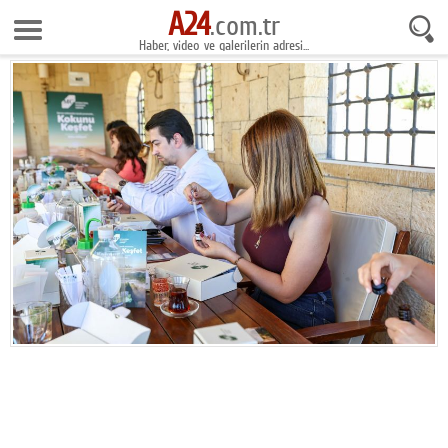
A24
10 Ağustos 2026 20:25:05
.com.tr
Haber, video ve galerilerin adresi...
Anasayfa
Foto Galeri
Gazeteler
Video Galeri
Gündem
Ekonomi
Yaşam
Magazin
Teknoloji
Spor