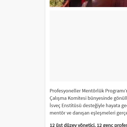
Profesyoneller Mentörlük Programı’n
Çalışma Komitesi bünyesinde gönüll
İsveç Enstitüsü desteğiyle hayata g
mentör ve danışan eşleşmeleri gerçek
12 üst düzey yönetici, 12 genç profe