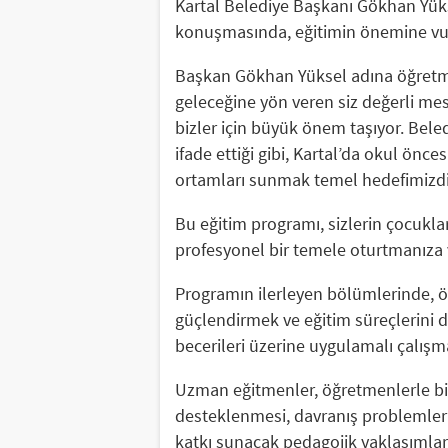
Kartal Belediye Başkanı Gökhan Yüks
konuşmasında, eğitimin önemine vur
Başkan Gökhan Yüksel adına öğretme
geleceğine yön veren siz değerli me
bizler için büyük önem taşıyor. Bel
ifade ettiği gibi, Kartal’da okul önce
ortamları sunmak temel hedefimizdi
Bu eğitim programı, sizlerin çocukl
profesyonel bir temele oturtmanıza ve
Programın ilerleyen bölümlerinde, öğ
güçlendirmek ve eğitim süreçlerini 
becerileri üzerine uygulamalı çalışma
Uzman eğitmenler, öğretmenlerle bir
desteklenmesi, davranış problemler
katkı sunacak pedagojik yaklaşımları 