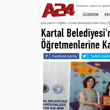
Haberler
, video ve galeri
GÜNDEM
EK
A24.com.tr
»
eğitim
» Kartal Belediyesi'nden Kreş Ö
Kartal Belediyesi
Öğretmenlerine K
Facebook paylaş
Twitter payla