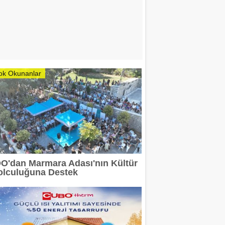
ok Okunanlar
DO'dan Marmara Adası'nın Kültür
olculuğuna Destek