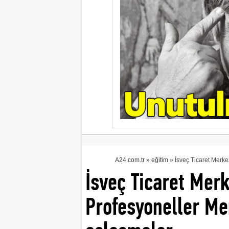
A24.com.tr
»
eğitim
» İsveç Ticaret Merk
İsveç Ticaret Mer
Profesyoneller Me