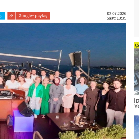
02.07.2026
ş
Google+ paylaş
Saat: 13:35
Ç
İ
Y