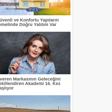
rinde Özel Fiyat Avantajı
üvenli ve Konforlu Yapıların
adı
emelinde Doğru Yalıtım Var
posu İstanbul'da Hizmet Veriyor
itleniyor
ıyla Markalara Yeni Bir Üretim Modeli Sunuyor
Madoka Plus Türkiye'de
şveren Markasının Geleceğini
ekillendiren Akademi 16. Kez
aşlıyor