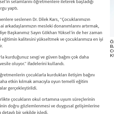
el’in selamlarını öğretmenlere ileterek başladığı
gu yaptı.
nlere seslenen Dr. Dilek Kars, “Çocuklarımızın
sai arkadaşlarımızın mesleki donanımlarını artırmak,
ediye Başkanımız Sayın Gökhan Yüksel’in de her zaman
si eğitimin kalitesini yükseltmek ve çocuklarımıza en iyi
Ö
r.
B
C
K
arla kurduğunuz sevgi ve güven bağını çok daha
sile oluyor.” ifadelerini kullandı.
retmenlerin çocuklarla kurdukları iletişim bağını
daha etkin kılmak amacıyla oyun temelli eğitim
lar gerçekleştirildi.
likte çocukların okul ortamına uyum süreçlerinin
inin doğru gözlemlenmesi ve duygusal gelişimlerine
detaylı bir şekilde işledi.