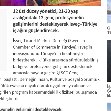
12 üst düzey yönetici, 21-30 yaş
aralığındaki 12 genç profesyonelin
gelişimlerini destekleyerek İsveç–Türkiye
G
iş ağını güçlendirecek.
T
İsveç Ticaret Merkezi Derneği (Swedish
Chamber of Commerce in Türkiye), İsveç’in
inovasyonunu Türkiye’nin fırsatlarıyla
birleştirerek, iki ülke arasında sürdürülebilir iş
birliği ve profesyonel gelişimi desteklemek
amacıyla hayata geçirdiği SCC Genç
ı başlattı. Derneğin İnsan, Kültür ve Sosyal Sorumluk
ülük esasına dayalı olarak uygulamaya alınan ve
İ
Ş
eçirilen program kapsamındaki ilk fiziksel buluşmada
B
leştirildi.
syonelin gelişimini destekleyecek!