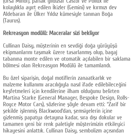
(Ursa Minor), parlak yıldızlar Castor ve Pollux ile
kolaylıkla ayırt edilen İkizler (Gemini) ve kırmızı dev
Aldebaran ile Ülker Yıldız kümesiyle tanınan Boğa
(Taurus).
Rekreasyon modülü: Maceralar sizi bekliyor
Cullinan Daisy, müşterinin en sevdiği doğa yürüyüşü
ekipmanlarını taşımak üzere tasarlanmış olup, bagaj
tabanına monte edilen ve otomatik açılabilen bir saklama
bölmesi olan Rekreasyon Modülü ile tamamlandı.
Bu özel siparişin, doğal motiflerin zanaatkarlık ve
malzeme kullanımı aracılığıyla nasıl ifade edilebileceğini
keşfetmeleri için kendilerine ilham olduğunu belirten
Martina Starke (General Manager, Bespoke Design, Rolls-
Royce Motor Cars), sözlerine şöyle devam etti: “Zarif bir
şekilde işlenmiş Blackwood’dan, şemsiyelerin içine
gizlenmiş papatya detayına kadar, sıra dışı dokular ve
tamamen yeni bir renk paletiyle müşterimizin etkileyici
hikayesini anlattık. Cullinan Daisy, sembolizm açısından