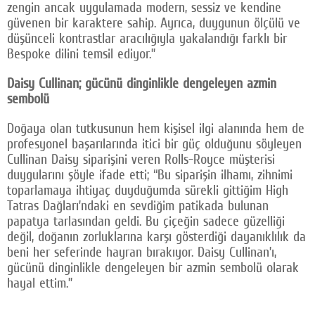
zengin ancak uygulamada modern, sessiz ve kendine
güvenen bir karaktere sahip. Ayrıca, duygunun ölçülü ve
düşünceli kontrastlar aracılığıyla yakalandığı farklı bir
Bespoke dilini temsil ediyor.”
Daisy Cullinan; gücünü dinginlikle dengeleyen azmin
sembolü
Doğaya olan tutkusunun hem kişisel ilgi alanında hem de
profesyonel başarılarında itici bir güç olduğunu söyleyen
Cullinan Daisy siparişini veren Rolls-Royce müşterisi
duygularını şöyle ifade etti; “Bu siparişin ilhamı, zihnimi
toparlamaya ihtiyaç duyduğumda sürekli gittiğim High
Tatras Dağları’ndaki en sevdiğim patikada bulunan
papatya tarlasından geldi. Bu çiçeğin sadece güzelliği
değil, doğanın zorluklarına karşı gösterdiği dayanıklılık da
beni her seferinde hayran bırakıyor. Daisy Cullinan’ı,
gücünü dinginlikle dengeleyen bir azmin sembolü olarak
hayal ettim.”