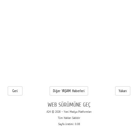
Geri
Diğer YAŞAM Haberleri
Yukarı
WEB SÜRÜMÜNE GEÇ
A24 © 2026 - Yeni Medya Platformları
Tüm Hakları Saklıdır
Sayfa üretimi: 0.08