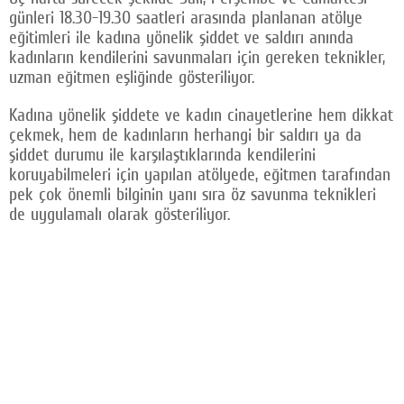
günleri 18.30-19.30 saatleri arasında planlanan atölye
Facebook
eğitimleri ile kadına yönelik şiddet ve saldırı anında
kadınların kendilerini savunmaları için gereken teknikler,
Twitter
uzman eğitmen eşliğinde gösteriliyor.
Google Plus
Kadına yönelik şiddete ve kadın cinayetlerine hem dikkat
© 2026 TÜM HAKLARI SAKLIDIR
çekmek, hem de kadınların herhangi bir saldırı ya da
şiddet durumu ile karşılaştıklarında kendilerini
koruyabilmeleri için yapılan atölyede, eğitmen tarafından
pek çok önemli bilginin yanı sıra öz savunma teknikleri
de uygulamalı olarak gösteriliyor.