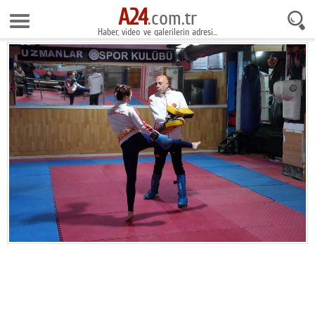
A24
9 Ağustos 2026 9:56:56
.com.tr
Haber, video ve galerilerin adresi...
Anasayfa
Foto Galeri
Gazeteler
Video Galeri
Gündem
Ekonomi
Yaşam
Magazin
Teknoloji
Spor