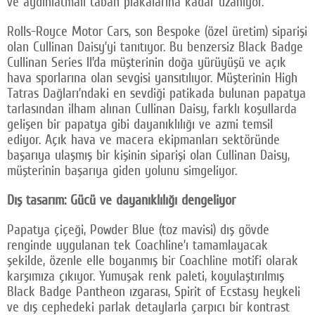
ve aydınlatmalı taban plakalarına kadar uzanıyor.
Rolls-Royce Motor Cars, son Bespoke (özel üretim) siparişi
olan Cullinan Daisy’yi tanıtıyor. Bu benzersiz Black Badge
Cullinan Series II’da müşterinin doğa yürüyüşü ve açık
hava sporlarına olan sevgisi yansıtılıyor. Müşterinin High
Tatras Dağları’ndaki en sevdiği patikada bulunan papatya
tarlasından ilham alınan Cullinan Daisy, farklı koşullarda
gelişen bir papatya gibi dayanıklılığı ve azmi temsil
ediyor. Açık hava ve macera ekipmanları sektöründe
başarıya ulaşmış bir kişinin siparişi olan Cullinan Daisy,
müşterinin başarıya giden yolunu simgeliyor.
Dış tasarım: Gücü ve dayanıklılığı dengeliyor
Papatya çiçeği, Powder Blue (toz mavisi) dış gövde
renginde uygulanan tek Coachline’ı tamamlayacak
şekilde, özenle elle boyanmış bir Coachline motifi olarak
karşımıza çıkıyor. Yumuşak renk paleti, koyulaştırılmış
Black Badge Pantheon ızgarası, Spirit of Ecstasy heykeli
ve dış cephedeki parlak detaylarla çarpıcı bir kontrast