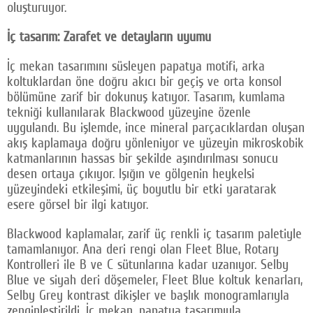
oluşturuyor.
İç tasarım: Zarafet ve detayların uyumu
İç mekan tasarımını süsleyen papatya motifi, arka
koltuklardan öne doğru akıcı bir geçiş ve orta konsol
bölümüne zarif bir dokunuş katıyor. Tasarım, kumlama
tekniği kullanılarak Blackwood yüzeyine özenle
uygulandı. Bu işlemde, ince mineral parçacıklardan oluşan
akış kaplamaya doğru yönleniyor ve yüzeyin mikroskobik
katmanlarının hassas bir şekilde aşındırılması sonucu
desen ortaya çıkıyor. Işığın ve gölgenin heykelsi
yüzeyindeki etkileşimi, üç boyutlu bir etki yaratarak
esere görsel bir ilgi katıyor.
Blackwood kaplamalar, zarif üç renkli iç tasarım paletiyle
tamamlanıyor. Ana deri rengi olan Fleet Blue, Rotary
Kontrolleri ile B ve C sütunlarına kadar uzanıyor. Selby
Blue ve siyah deri döşemeler, Fleet Blue koltuk kenarları,
Selby Grey kontrast dikişler ve başlık monogramlarıyla
zenginleştirildi. İç mekan, papatya tasarımıyla