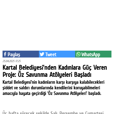
Eğitim
Medya
Politika
Dünya
Bilim
Paylaş
Tweet
WhatsApp
Kültür-sanat
25.04.2025 17:25
Kartal Belediyesi'nden Kadınlara Güç Veren
Sağlık
Proje: Öz Savunma Atölyeleri Başladı
Yazarlar
Kartal Belediyesi’nin kadınların karşı karşıya kalabilecekleri
şiddet ve saldırı durumlarında kendilerini koruyabilmeleri
Künye
amacıyla hayata geçirdiği ‘Öz Savunma Atölyeleri’ başladı.
İletişim
A24 SOSYAL MEDYA
Üç hafta sürecek şekilde Salı, Perşembe ve Cumartesi