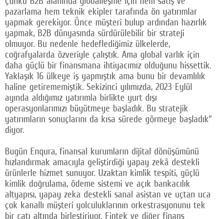
Çünkü B2B alanında globalleşme için hem satış ve
pazarlama hem teknik ekipler tarafında ön yatırımlar
yapmak gerekiyor. Önce müşteri bulup ardından hazırlık
yapmak, B2B dünyasında sürdürülebilir bir strateji
olmuyor. Bu nedenle hedeflediğimiz ülkelerde,
coğrafyalarda özveriyle çalıştık. Ama global varlık için
daha güçlü bir finansmana ihtiyacımız olduğunu hissettik.
Yaklaşık 16 ülkeye iş yapmıştık ama bunu bir devamlılık
haline getirememiştik. Sekizinci yılımızda, 2023 Eylül
ayında aldığımız yatırımla birlikte yurt dışı
operasyonlarımızı büyütmeye başladık. Bu stratejik
yatırımların sonuçlarını da kısa sürede görmeye başladık”
diyor.
Bugün Enqura, finansal kurumların dijital dönüşümünü
hızlandırmak amacıyla geliştirdiği yapay zekâ destekli
ürünlerle hizmet sunuyor. Uzaktan kimlik tespiti, güçlü
kimlik doğrulama, ödeme sistemi ve açık bankacılık
altyapısı, yapay zeka destekli sanal asistan ve uçtan uca
çok kanallı müşteri yolculuklarının orkestrasyonunu tek
bir çatı altında birleştiriyor. Fintek ve diğer finans