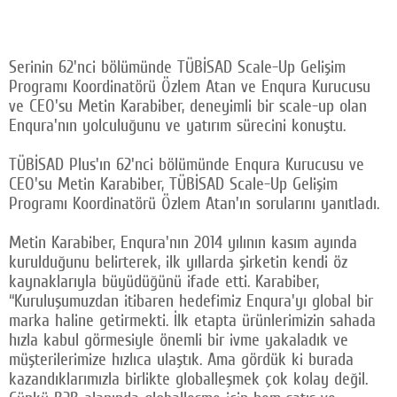
Serinin 62'nci bölümünde TÜBİSAD Scale-Up Gelişim
Programı Koordinatörü Özlem Atan ve Enqura Kurucusu
ve CEO'su Metin Karabiber, deneyimli bir scale-up olan
Enqura'nın yolculuğunu ve yatırım sürecini konuştu.
TÜBİSAD Plus'ın 62'nci bölümünde Enqura Kurucusu ve
CEO'su Metin Karabiber, TÜBİSAD Scale-Up Gelişim
Programı Koordinatörü Özlem Atan'ın sorularını yanıtladı.
Metin Karabiber, Enqura'nın 2014 yılının kasım ayında
kurulduğunu belirterek, ilk yıllarda şirketin kendi öz
kaynaklarıyla büyüdüğünü ifade etti. Karabiber,
“Kuruluşumuzdan itibaren hedefimiz Enqura'yı global bir
marka haline getirmekti. İlk etapta ürünlerimizin sahada
hızla kabul görmesiyle önemli bir ivme yakaladık ve
müşterilerimize hızlıca ulaştık. Ama gördük ki burada
kazandıklarımızla birlikte globalleşmek çok kolay değil.