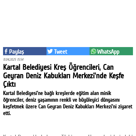
Eğitim
Medya
Politika
Dünya
Paylaş
Tweet
WhatsApp
Bilim
11.04.2025 15:54
Kartal Belediyesi Kreş Öğrencileri, Can
Kültür-sanat
Geyran Deniz Kabukları Merkezi'nde Keşfe
Çıktı
Sağlık
Kartal Belediyesi’ne bağlı kreşlerde eğitim alan minik
Yazarlar
öğrenciler, deniz yaşamının renkli ve büyüleyici dünyasını
keşfetmek üzere Can Geyran Deniz Kabukları Merkezi’ni ziyaret
Künye
etti.
İletişim
A24 SOSYAL MEDYA