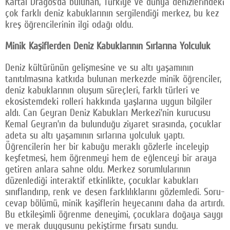
Kartal Dragos’da bulunan, Türkiye ve dünya denizlerindeki
Facebook
çok farklı deniz kabuklarının sergilendiği merkez, bu kez
kreş öğrencilerinin ilgi odağı oldu.
Twitter
Minik Kaşiflerden Deniz Kabuklarının Sırlarına Yolculuk
Google Plus
Deniz kültürünün gelişmesine ve su altı yaşamının
© 2026 TÜM HAKLARI SAKLIDIR
tanıtılmasına katkıda bulunan merkezde minik öğrenciler,
deniz kabuklarının oluşum süreçleri, farklı türleri ve
ekosistemdeki rolleri hakkında yaşlarına uygun bilgiler
aldı. Can Geyran Deniz Kabukları Merkezi’nin kurucusu
Kemal Geyran’ın da bulunduğu ziyaret sırasında, çocuklar
adeta su altı yaşamının sırlarına yolculuk yaptı.
Öğrencilerin her bir kabuğu meraklı gözlerle inceleyip
keşfetmesi, hem öğrenmeyi hem de eğlenceyi bir araya
getiren anlara sahne oldu. Merkez sorumlularının
düzenlediği interaktif etkinlikte, çocuklar kabukları
sınıflandırıp, renk ve desen farklılıklarını gözlemledi. Soru-
cevap bölümü, minik kaşiflerin heyecanını daha da artırdı.
Bu etkileşimli öğrenme deneyimi, çocuklara doğaya saygı
ve merak duygusunu pekiştirme fırsatı sundu.