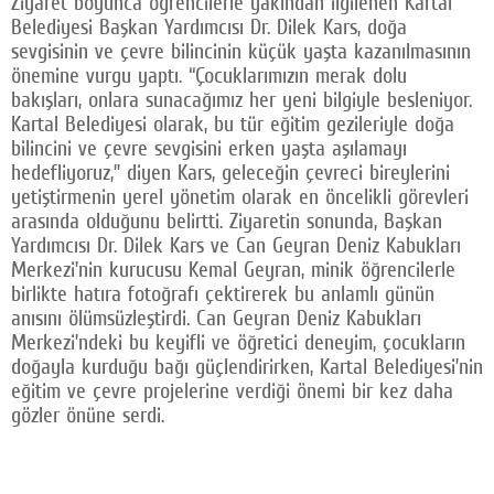
Ziyaret boyunca öğrencilerle yakından ilgilenen Kartal
Belediyesi Başkan Yardımcısı Dr. Dilek Kars, doğa
sevgisinin ve çevre bilincinin küçük yaşta kazanılmasının
önemine vurgu yaptı. “Çocuklarımızın merak dolu
bakışları, onlara sunacağımız her yeni bilgiyle besleniyor.
Kartal Belediyesi olarak, bu tür eğitim gezileriyle doğa
bilincini ve çevre sevgisini erken yaşta aşılamayı
hedefliyoruz,” diyen Kars, geleceğin çevreci bireylerini
yetiştirmenin yerel yönetim olarak en öncelikli görevleri
arasında olduğunu belirtti. Ziyaretin sonunda, Başkan
Yardımcısı Dr. Dilek Kars ve Can Geyran Deniz Kabukları
Merkezi’nin kurucusu Kemal Geyran, minik öğrencilerle
birlikte hatıra fotoğrafı çektirerek bu anlamlı günün
anısını ölümsüzleştirdi. Can Geyran Deniz Kabukları
Merkezi’ndeki bu keyifli ve öğretici deneyim, çocukların
doğayla kurduğu bağı güçlendirirken, Kartal Belediyesi’nin
eğitim ve çevre projelerine verdiği önemi bir kez daha
gözler önüne serdi.