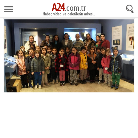
A24
8 Ağustos 2026 5:22:06
.com.tr
Haber, video ve galerilerin adresi...
Anasayfa
Foto Galeri
Gazeteler
Video Galeri
Gündem
Ekonomi
Yaşam
Magazin
Teknoloji
Spor