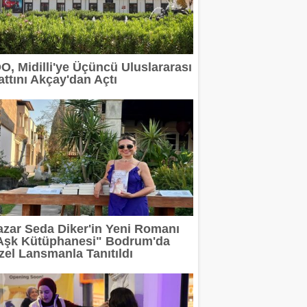
 devam ediyor
erit Info Showroom'da buluştu
DO, Midilli'ye Üçüncü Uluslararası
attını Akçay'dan Açtı
 tasarımın geleceğini anlatacak
2 milyar TL'ye taşıdı
rı Arasında
azar Seda Diker'in Yeni Romanı
Aşk Kütüphanesi" Bodrum'da
zel Lansmanla Tanıtıldı