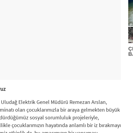
Ç
B
ruz
ren Uludağ Elektrik Genel Müdürü Remezan Arslan,
teminatı olan çocuklarımızla bir araya gelmekten büyük
ürdürdüğümüz sosyal sorumluluk projeleriyle,
kle çocuklarımızın hayatında anlamlı bir iz bırakmayı
miz etkinlik de, bu amacımızın bir yansıması.