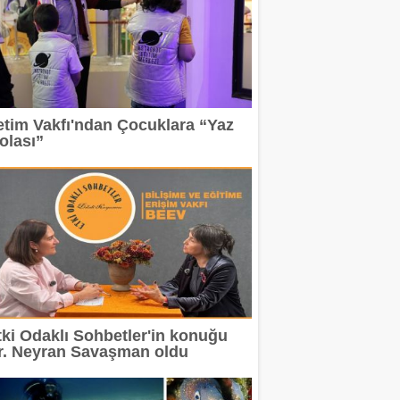
etim Vakfı'ndan Çocuklara “Yaz
olası”
tki Odaklı Sohbetler'in konuğu
r. Neyran Savaşman oldu