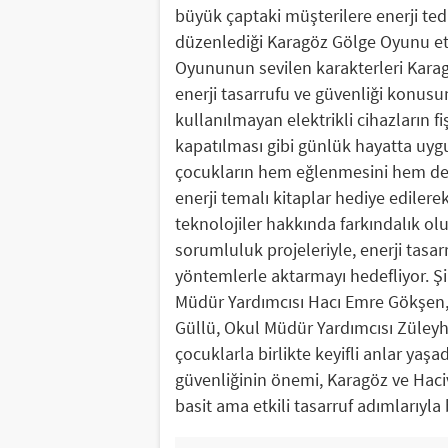
büyük çaptaki müşterilere enerji ted
düzenlediği Karagöz Gölge Oyunu etk
Oyununun sevilen karakterleri Karagö
enerji tasarrufu ve güvenliği konusu
kullanılmayan elektrikli cihazların f
kapatılması gibi günlük hayatta uygul
çocukların hem eğlenmesini hem de 
enerji temalı kitaplar hediye edilerek
teknolojiler hakkında farkındalık olu
sorumluluk projeleriyle, enerji tasarr
yöntemlerle aktarmayı hedefliyor. Şir
Müdür Yardımcısı Hacı Emre Gökşen
Güllü, Okul Müdür Yardımcısı Züleyha
çocuklarla birlikte keyifli anlar yaşa
güvenliğinin önemi, Karagöz ve Haciva
basit ama etkili tasarruf adımlarıyla