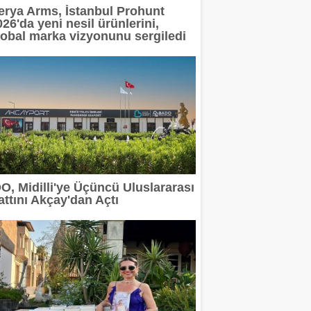
erya Arms, İstanbul Prohunt
26'da yeni nesil ürünlerini,
lobal marka vizyonunu sergiledi
DO, Midilli'ye Üçüncü Uluslararası
attını Akçay'dan Açtı