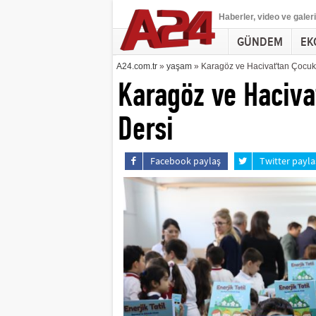
Haberler
, video ve galeri
GÜNDEM
EK
A24.com.tr
»
yaşam
» Karagöz ve Hacivat'tan Çocukl
Karagöz ve Haciva
Dersi
Facebook paylaş
Twitter payla