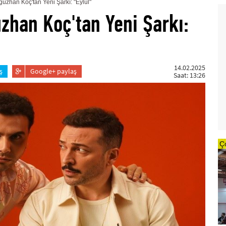
uzhan Koç'tan Yeni Şarkı: "Eylül"
zhan Koç'tan Yeni Şarkı:
14.02.2025
ş
Google+ paylaş
Saat: 13:26
Ç