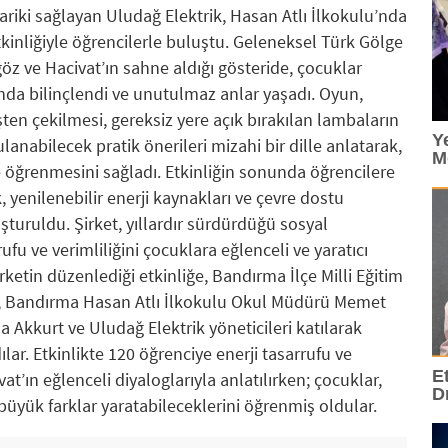
ariki sağlayan Uludağ Elektrik, Hasan Atlı İlkokulu’nda
inliğiyle öğrencilerle buluştu. Geleneksel Türk Gölge
z ve Hacivat’ın sahne aldığı gösteride, çocuklar
nda bilinçlendi ve unutulmaz anlar yaşadı. Oyun,
işten çekilmesi, gereksiz yere açık bırakılan lambaların
Y
anabilecek pratik önerileri mizahi bir dille anlatarak,
M
öğrenmesini sağladı. Etkinliğin sonunda öğrencilere
, yenilenebilir enerji kaynakları ve çevre dostu
şturuldu. Şirket, yıllardır sürdürdüğü sosyal
ufu ve verimliliğini çocuklara eğlenceli ve yaratıcı
ketin düzenlediği etkinliğe, Bandırma İlçe Milli Eğitim
, Bandırma Hasan Atlı İlkokulu Okul Müdürü Memet
 Akkurt ve Uludağ Elektrik yöneticileri katılarak
dılar. Etkinlikte 120 öğrenciye enerji tasarrufu ve
E
t’ın eğlenceli diyaloglarıyla anlatılırken; çocuklar,
D
 büyük farklar yaratabileceklerini öğrenmiş oldular.