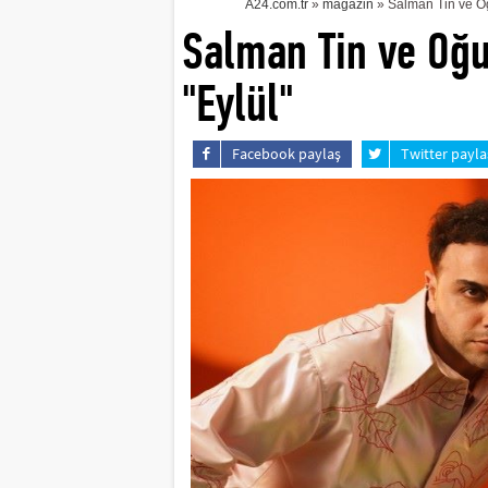
A24.com.tr
»
magazin
» Salman Tin ve Oğ
Salman Tin ve Oğu
"Eylül"
Facebook paylaş
Twitter payla