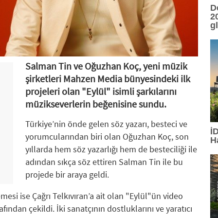
D
20
g
Salman Tin ve Oğuzhan Koç, yeni müzik
şirketleri Mahzen Media bünyesindeki ilk
projeleri olan "Eylül" isimli şarkılarını
müzikseverlerin beğenisine sundu.
Türkiye’nin önde gelen söz yazarı, besteci ve
İ
yorumcularından biri olan Oğuzhan Koç, son
H
yıllarda hem söz yazarlığı hem de besteciliği ile
adından sıkça söz ettiren Salman Tin ile bu
projede bir araya geldi.
esi ise Çağrı Telkıvıran’a ait olan "Eylül"ün video
ndan çekildi. İki sanatçının dostluklarını ve yaratıcı