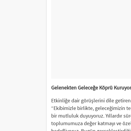
Gelenekten Geleceğe Köprü Kuruyo
Etkinliğe dair görüşlerini dile geti
“Ekibimizle birlikte, geleceğimizin 
bir mutluluk duyuyoruz. Yıllardır s
toplumumuza değer katmayı ve özelli
hedefliyoruz. Bugün gerçekleştirdiği