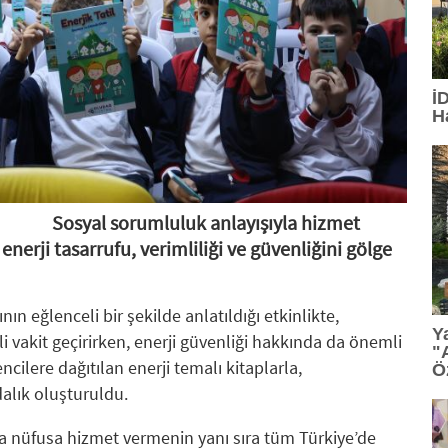
15:13
: TGC 2026 Sedat Simavi Ödülleri'ne başvurular
13:36
: Tasarım, teknoloji ve profesyonel etkileşim Geb
İ
H
13:27
: TİBET MAKİNA'YA AS9100 ONAYI
12:23
: Ünlü tasarımcı Ross Lovegrove, FDI İstanbul'da
12:07
: Saç bakımında kişiselleşme dönemi
Sosyal sorumluluk anlayışıyla hizmet
nerji tasarrufu, verimliliği ve güvenliğini gölge
11:34
: PASHA Bank aktiflerini yüzde 16,1 büyüterek 17,
11:33
: VARTA, Merrell İstanbul Ultra'nın Ana Sponsorla
nın eğlenceli bir şekilde anlatıldığı etkinlikte,
Y
li vakit geçirirken, enerji güvenliği hakkında da önemli
"
ncilere dağıtılan enerji temalı kitaplarla,
Ö
dalık oluşturuldu.
 nüfusa hizmet vermenin yanı sıra tüm Türkiye’de