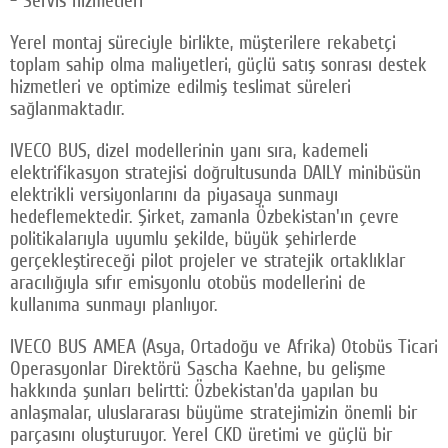
- Servis hizmetleri
Yerel montaj süreciyle birlikte, müşterilere rekabetçi
toplam sahip olma maliyetleri, güçlü satış sonrası destek
hizmetleri ve optimize edilmiş teslimat süreleri
sağlanmaktadır.
IVECO BUS, dizel modellerinin yanı sıra, kademeli
elektrifikasyon stratejisi doğrultusunda DAILY minibüsün
elektrikli versiyonlarını da piyasaya sunmayı
hedeflemektedir. Şirket, zamanla Özbekistan'ın çevre
politikalarıyla uyumlu şekilde, büyük şehirlerde
gerçekleştireceği pilot projeler ve stratejik ortaklıklar
aracılığıyla sıfır emisyonlu otobüs modellerini de
kullanıma sunmayı planlıyor.
IVECO BUS AMEA (Asya, Ortadoğu ve Afrika) Otobüs Ticari
Operasyonlar Direktörü Sascha Kaehne, bu gelişme
hakkında şunları belirtti: Özbekistan'da yapılan bu
anlaşmalar, uluslararası büyüme stratejimizin önemli bir
parçasını oluşturuyor. Yerel CKD üretimi ve güçlü bir