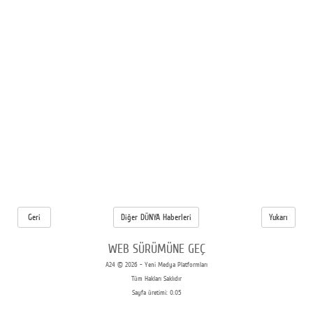
Geri
Diğer DÜNYA Haberleri
Yukarı
WEB SÜRÜMÜNE GEÇ
A24 © 2026 - Yeni Medya Platformları
Tüm Hakları Saklıdır
Sayfa üretimi: 0.05