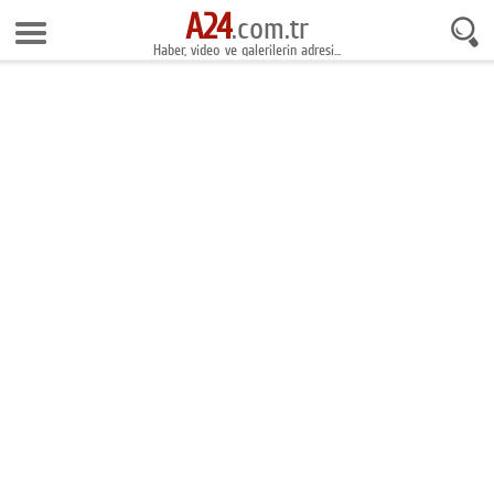
A24
6 Ağustos 2026 21:07:53
.com.tr
Haber, video ve galerilerin adresi...
Anasayfa
Foto Galeri
Gazeteler
Video Galeri
Gündem
Ekonomi
Yaşam
Magazin
Teknoloji
Spor