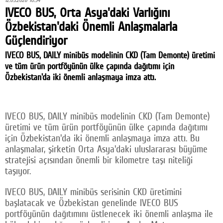
12.03.2026 10:34
IVECO BUS, Orta Asya'daki Varlığını
Facebook
Özbekistan'daki Önemli Anlaşmalarla
Twitter
Güçlendiriyor
Google Plus
IVECO BUS, DAILY minibüs modelinin CKD (Tam Demonte) üretimi
ve tüm ürün portföyünün ülke çapında dağıtımı için
© 2026 TÜM HAKLARI SAKLIDIR
Özbekistan'da iki önemli anlaşmaya imza attı.
IVECO BUS, DAILY minibüs modelinin CKD (Tam Demonte)
üretimi ve tüm ürün portföyünün ülke çapında dağıtımı
için Özbekistan'da iki önemli anlaşmaya imza attı. Bu
anlaşmalar, şirketin Orta Asya'daki uluslararası büyüme
stratejisi açısından önemli bir kilometre taşı niteliği
taşıyor.
IVECO BUS, DAILY minibüs serisinin CKD üretimini
başlatacak ve Özbekistan genelinde IVECO BUS
portföyünün dağıtımını üstlenecek iki önemli anlaşma ile