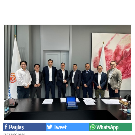
Eğitim
Medya
Politika
Dünya
Bilim
Kültür-sanat
Sağlık
Yazarlar
Künye
İletişim
Paylaş
Tweet
WhatsApp
A24 SOSYAL MEDYA