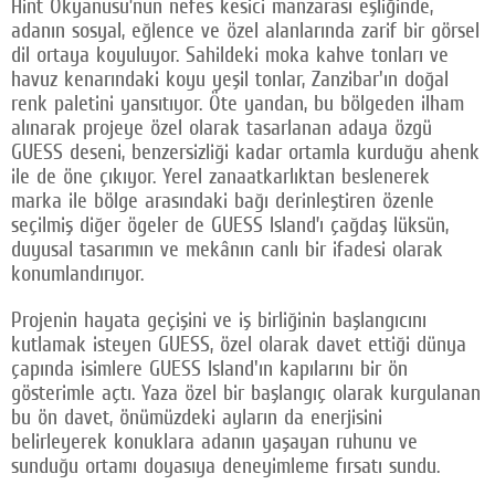
Hint Okyanusu’nun nefes kesici manzarası eşliğinde,
adanın sosyal, eğlence ve özel alanlarında zarif bir görsel
dil ortaya koyuluyor. Sahildeki moka kahve tonları ve
havuz kenarındaki koyu yeşil tonlar, Zanzibar'ın doğal
renk paletini yansıtıyor. Öte yandan, bu bölgeden ilham
alınarak projeye özel olarak tasarlanan adaya özgü
GUESS deseni, benzersizliği kadar ortamla kurduğu ahenk
ile de öne çıkıyor. Yerel zanaatkarlıktan beslenerek
marka ile bölge arasındaki bağı derinleştiren özenle
seçilmiş diğer ögeler de GUESS Island’ı çağdaş lüksün,
duyusal tasarımın ve mekânın canlı bir ifadesi olarak
konumlandırıyor.
Projenin hayata geçişini ve iş birliğinin başlangıcını
kutlamak isteyen GUESS, özel olarak davet ettiği dünya
çapında isimlere GUESS Island'ın kapılarını bir ön
gösterimle açtı. Yaza özel bir başlangıç olarak kurgulanan
bu ön davet, önümüzdeki ayların da enerjisini
belirleyerek konuklara adanın yaşayan ruhunu ve
sunduğu ortamı doyasıya deneyimleme fırsatı sundu.