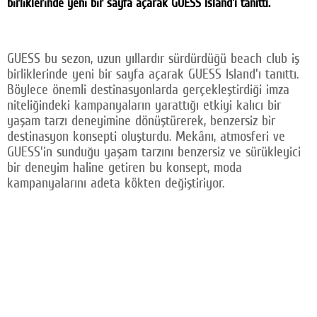
birliklerinde yeni bir sayfa açarak GUESS Island'ı tanıttı.
Facebook
Twitter
GUESS bu sezon, uzun yıllardır sürdürdüğü beach club iş
birliklerinde yeni bir sayfa açarak GUESS Island'ı tanıttı.
Google Plus
Böylece önemli destinasyonlarda gerçekleştirdiği imza
niteliğindeki kampanyaların yarattığı etkiyi kalıcı bir
© 2026 TÜM HAKLARI SAKLIDIR
yaşam tarzı deneyimine dönüştürerek, benzersiz bir
destinasyon konsepti oluşturdu. Mekânı, atmosferi ve
GUESS'in sunduğu yaşam tarzını benzersiz ve sürükleyici
bir deneyim haline getiren bu konsept, moda
kampanyalarını adeta kökten değiştiriyor.