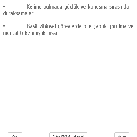
• Kelime bulmada güçlük ve konuşma sırasında
duraksamalar
• Basit zihinsel görevlerde bile çabuk yorulma ve
mental tükenmişlik hissi
Geri
Diğer YAŞAM Haberleri
Yukarı