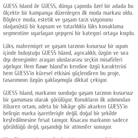
GUESS Island ile GUESS, dünya çapında özel bir adada bu
ölçekte bir kampanya düzenleyen ilk moda markası oldu.
Böylece moda, estetik ve yaşam tarzı vizyonunu
olağanüstü bir kapsam ve tutarlılıkla lüks konaklama
segmentine uyarlayan yepyeni bir kategori ortaya koydu.
Lüks, mahremiyet ve yaşam tarzının kusursuz bir uyum
içinde buluştuğu GUESS Island, ayrıcalıklı, özgün ve sıra
dışı deneyimler arayan uluslararası seçkin misafirleri
ağırlıyor. Hem Bawe Island'ın kendine özgü karakterini
hem GUESS'in küresel etkisini güçlendiren bu proje,
tasarımının özgün yaklaşımıyla dikkat çekiyor.
GUESS Island, markanın sunduğu yaşam tarzının kusursuz
bir yansıması olarak görülüyor. Konukların ilk adımından
itibaren ortam, adeta bir hikâye gibi akarken GUESS'in
belirgin marka işaretleriyle değil, doğal bir şekilde
keşfedilmesine fırsat tanıyor. Kısacası markanın sadece
görüldüğü değil, yaşandığı bir atmosfer sunuyor.