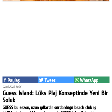
Eğitim
Medya
Politika
Dünya
Bilim
Kültür-sanat
Sağlık
Yazarlar
Paylaş
Tweet
WhatsApp
02.06.2026 14:06
Künye
Guess Island: Lüks Plaj Konseptinde Yeni Bir
Soluk
İletişim
GUESS bu sezon, uzun yıllardır sürdürdüğü beach club iş
A24 SOSYAL MEDYA