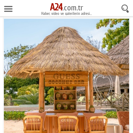
A24
10 Ağustos 2026 6:39:47
.com.tr
Haber, video ve galerilerin adresi...
Anasayfa
Foto Galeri
Gazeteler
Video Galeri
Gündem
Ekonomi
Yaşam
Magazin
Teknoloji
Spor