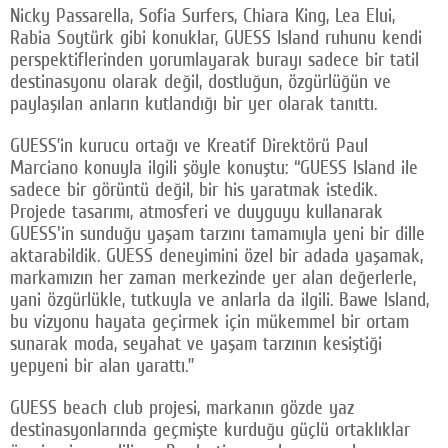
Nicky Passarella, Sofia Surfers, Chiara King, Lea Elui,
Rabia Soytürk gibi konuklar, GUESS Island ruhunu kendi
perspektiflerinden yorumlayarak burayı sadece bir tatil
destinasyonu olarak değil, dostluğun, özgürlüğün ve
paylaşılan anların kutlandığı bir yer olarak tanıttı.
GUESS’in kurucu ortağı ve Kreatif Direktörü Paul
Marciano konuyla ilgili şöyle konuştu: “GUESS Island ile
sadece bir görüntü değil, bir his yaratmak istedik.
Projede tasarımı, atmosferi ve duyguyu kullanarak
GUESS'in sunduğu yaşam tarzını tamamıyla yeni bir dille
aktarabildik. GUESS deneyimini özel bir adada yaşamak,
markamızın her zaman merkezinde yer alan değerlerle,
yani özgürlükle, tutkuyla ve anlarla da ilgili. Bawe Island,
bu vizyonu hayata geçirmek için mükemmel bir ortam
sunarak moda, seyahat ve yaşam tarzının kesiştiği
yepyeni bir alan yarattı.”
GUESS beach club projesi, markanın gözde yaz
destinasyonlarında geçmişte kurduğu güçlü ortaklıklar