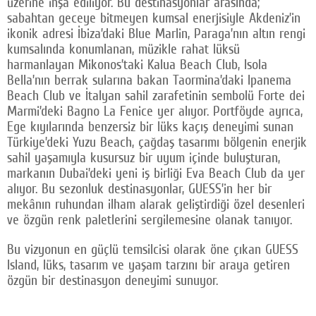
üzerine inşa ediliyor. Bu destinasyonlar arasında;
sabahtan geceye bitmeyen kumsal enerjisiyle Akdeniz’in
ikonik adresi İbiza’daki Blue Marlin, Paraga’nın altın rengi
kumsalında konumlanan, müzikle rahat lüksü
harmanlayan Mikonos’taki Kalua Beach Club, Isola
Bella’nın berrak sularına bakan Taormina’daki Ipanema
Beach Club ve İtalyan sahil zarafetinin sembolü Forte dei
Marmi’deki Bagno La Fenice yer alıyor. Portföyde ayrıca,
Ege kıyılarında benzersiz bir lüks kaçış deneyimi sunan
Türkiye’deki Yuzu Beach, çağdaş tasarımı bölgenin enerjik
sahil yaşamıyla kusursuz bir uyum içinde buluşturan,
markanın Dubai’deki yeni iş birliği Eva Beach Club da yer
alıyor. Bu sezonluk destinasyonlar, GUESS’in her bir
mekânın ruhundan ilham alarak geliştirdiği özel desenleri
ve özgün renk paletlerini sergilemesine olanak tanıyor.
Bu vizyonun en güçlü temsilcisi olarak öne çıkan GUESS
Island, lüks, tasarım ve yaşam tarzını bir araya getiren
özgün bir destinasyon deneyimi sunuyor.