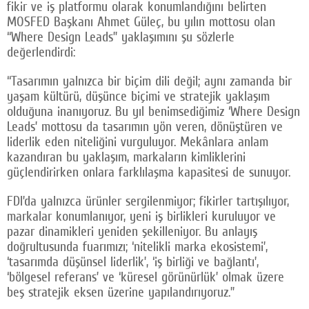
fikir ve iş platformu olarak konumlandığını belirten
MOSFED Başkanı Ahmet Güleç, bu yılın mottosu olan
“Where Design Leads” yaklaşımını şu sözlerle
değerlendirdi:
“Tasarımın yalnızca bir biçim dili değil; aynı zamanda bir
yaşam kültürü, düşünce biçimi ve stratejik yaklaşım
olduğuna inanıyoruz. Bu yıl benimsediğimiz ‘Where Design
Leads’ mottosu da tasarımın yön veren, dönüştüren ve
liderlik eden niteliğini vurguluyor. Mekânlara anlam
kazandıran bu yaklaşım, markaların kimliklerini
güçlendirirken onlara farklılaşma kapasitesi de sunuyor.
FDI’da yalnızca ürünler sergilenmiyor; fikirler tartışılıyor,
markalar konumlanıyor, yeni iş birlikleri kuruluyor ve
pazar dinamikleri yeniden şekilleniyor. Bu anlayış
doğrultusunda fuarımızı; ‘nitelikli marka ekosistemi’,
‘tasarımda düşünsel liderlik’, ‘iş birliği ve bağlantı’,
‘bölgesel referans’ ve ‘küresel görünürlük’ olmak üzere
beş stratejik eksen üzerine yapılandırıyoruz.”