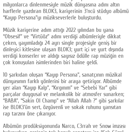
milyonlarca dinlenmesiyle müzik dünyasına adını altın
harflerle yazdıran BLOK3, kariyerinin 3’ncü stüdyo albümü
“Kayıp Persona”yı müzikseverlerle buluşturdu.
Müzik kariyerine adım attığı 2022 yılından bu yana
“Obsesif” ve “Virtüöz” adını verdiği albümleriyle dikkat
çeken, yayımladığı 24 ayrı single projesiyle geniş bir
dinleyici kitlesine ulaşan BLOK3; yurt içi ve yurt dışında
verdiği konserler ve aldığı sayısız ödülle rap müziğin en
çok konuşulan isimlerinden biri haline geldi.
10 şarkıdan oluşan “Kayıp Persona”, sanatçının müzikal
dünyasının farklı yönlerini bir araya getiriyor. Albümde
yer alan “Kayıp Kalp”, “Kırgınım” ve “Sebebi Yar” gibi
parçalar duygusal ve melankolik bir atmosfer sunarken;
“BABA”, “Sakin Ol Champ” ve “Allah Allah ?” gibi şarkılar
ise BLOK3’ün sert, özgüvenli ve sokak ruhunu yansıtan
rap tarzını öne çıkarıyor.
Albümün prodüksiyonunda Narco, C3rrah ve Snow imzası