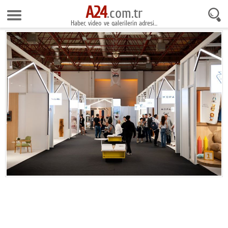
A24
8 Ağustos 2026 10:35:31
.com.tr
Haber, video ve galerilerin adresi...
Anasayfa
Foto Galeri
Gazeteler
Video Galeri
Gündem
Ekonomi
Yaşam
Magazin
Teknoloji
Spor