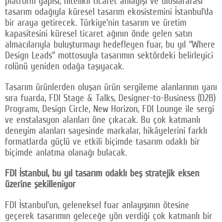
platform yapısı, nitelikli ticaret anlayışı ve uluslararası
tasarım odağıyla küresel tasarım ekosistemini İstanbul’da
bir araya getirecek. Türkiye’nin tasarım ve üretim
kapasitesini küresel ticaret ağının önde gelen satın
almacılarıyla buluşturmayı hedefleyen fuar, bu yıl “Where
Design Leads” mottosuyla tasarımın sektördeki belirleyici
rolünü yeniden odağa taşıyacak.
Tasarım ürünlerden oluşan ürün sergileme alanlarının yanı
sıra fuarda, FDI Stage & Talks, Designer-to-Business (D2B)
Programı, Design Circle, New Horizon, FDI Lounge ile sergi
ve enstalasyon alanları öne çıkacak. Bu çok katmanlı
deneyim alanları sayesinde markalar, hikâyelerini farklı
formatlarda güçlü ve etkili biçimde tasarım odaklı bir
biçimde anlatma olanağı bulacak.
FDI İstanbul, bu yıl tasarım odaklı beş stratejik eksen
üzerine şekilleniyor
FDI İstanbul’un, geleneksel fuar anlayışının ötesine
geçerek tasarımın geleceğe yön verdiği çok katmanlı bir