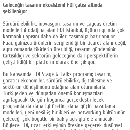
Geleceğin tasarım ekosistemi FDI çatısı altında
şekilleniyor
Sürdürülebilirlik, inovasyon, tasarım ve çağdaş üretim
modellerini odağına alan FDI İstanbul, üçüncü yılında çok
katmanlı yapısını daha da ileri taşımaya hazırlanıyor.
Fuar, yalnızca ürünlerin sergilendiği bir ticaret alanı değil;
aynı zamanda fikirlerin üretildiği, tasarım gündeminin
tartışıldığı ve sektörün geleceğine dair perspektiflerin
geliştirildiği bir platform olarak öne çıkıyor.
Bu kapsamda FDI Stage & Talks programı; tasarım,
yaratıcı ekonomiler, sürdürülebilirlik, dijitalleşme ve
sektörün dönüşümünü odağına alan oturumlarla,
Türkiye’den ve dünyadan önemli konuşmacıları
ağırlayacak. Üç gün boyunca gerçekleştirilecek
programlarda daha iyi üretim, daha güçlü pazarlama
modelleri, yeni nesil iş birlikleri ve networking kültürünün
geleceği çok boyutlu bir bakış açısıyla ele alınacak.
Böylece FDI, ticari etkileşimin ötesine geçerek düşünsel