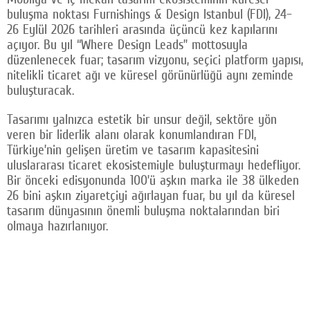
buluşma noktası Furnishings & Design Istanbul (FDI), 24–
Facebook
26 Eylül 2026 tarihleri arasında üçüncü kez kapılarını
açıyor. Bu yıl “Where Design Leads” mottosuyla
Twitter
düzenlenecek fuar; tasarım vizyonu, seçici platform yapısı,
nitelikli ticaret ağı ve küresel görünürlüğü aynı zeminde
Google Plus
buluşturacak.
© 2026 TÜM HAKLARI SAKLIDIR
Tasarımı yalnızca estetik bir unsur değil, sektöre yön
veren bir liderlik alanı olarak konumlandıran FDI,
Türkiye’nin gelişen üretim ve tasarım kapasitesini
uluslararası ticaret ekosistemiyle buluşturmayı hedefliyor.
Bir önceki edisyonunda 100’ü aşkın marka ile 38 ülkeden
26 bini aşkın ziyaretçiyi ağırlayan fuar, bu yıl da küresel
tasarım dünyasının önemli buluşma noktalarından biri
olmaya hazırlanıyor.