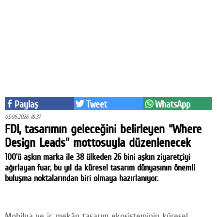
Eğitim
Medya
Politika
Dünya
Bilim
Paylaş
Tweet
WhatsApp
Kültür-sanat
05.06.2026 18:37
FDI, tasarımın geleceğini belirleyen “Where
Sağlık
Design Leads” mottosuyla düzenlenecek
Yazarlar
100’ü aşkın marka ile 38 ülkeden 26 bini aşkın ziyaretçiyi
ağırlayan fuar, bu yıl da küresel tasarım dünyasının önemli
Künye
buluşma noktalarından biri olmaya hazırlanıyor.
İletişim
A24 SOSYAL MEDYA
Mobilya ve iç mekân tasarım ekosisteminin küresel