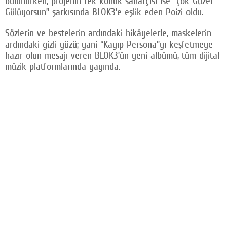
bulunurken, projenin tek konuk sanatçısı ise “Çok Güzel
Gülüyorsun” şarkısında BLOK3’e eşlik eden Poizi oldu.
Sözlerin ve bestelerin ardındaki hikâyelerle, maskelerin
ardındaki gizli yüzü; yani “Kayıp Persona”yı keşfetmeye
hazır olun mesajı veren BLOK3’ün yeni albümü, tüm dijital
müzik platformlarında yayında.