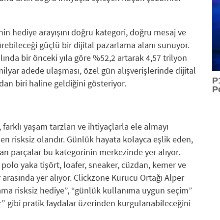
nin hediye arayışını doğru kategori, doğru mesaj ve
bileceği güçlü bir dijital pazarlama alanı sunuyor.
lında bir önceki yıla göre %52,2 artarak 4,57 trilyon
milyar adede ulaşması, özel gün alışverişlerinde dijital
P
an biri haline geldiğini gösteriyor.
P
farklı yaşam tarzları ve ihtiyaçlarla ele almayı
 en risksiz olandır. Günlük hayata kolayca eşlik eden,
an parçalar bu kategorinin merkezinde yer alıyor.
olo yaka tişört, loafer, sneaker, cüzdan, kemer ve
r arasında yer alıyor. Clickzone Kurucu Ortağı Alper
 ama risksiz hediye”, “günlük kullanıma uygun seçim”
r” gibi pratik faydalar üzerinden kurgulanabileceğini