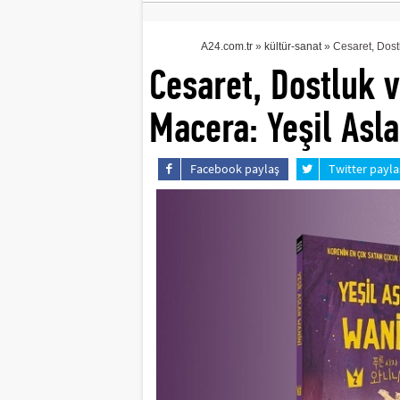
A24.com.tr
»
kültür-sanat
» Cesaret, Dost
Cesaret, Dostluk 
Macera: Yeşil Asl
Facebook paylaş
Twitter payla