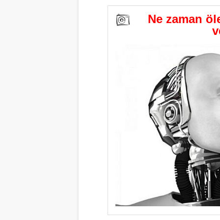
Ne zaman öle
v