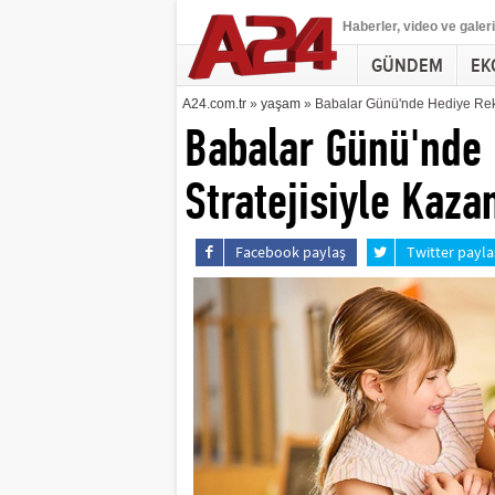
Haberler
, video ve galeri
GÜNDEM
EK
A24.com.tr
»
yaşam
» Babalar Günü'nde Hediye Rekab
Babalar Günü'nde 
Stratejisiyle Kaza
Facebook paylaş
Twitter payla