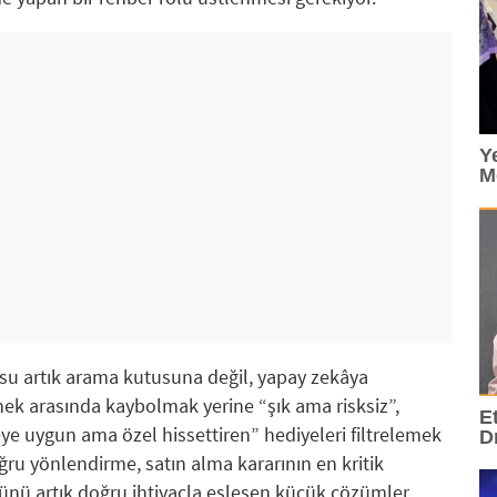
Y
M
u artık arama kutusuna değil, yapay zekâya
enek arasında kaybolmak yerine “şık ama risksiz”,
E
ye uygun ama özel hissettiren” hediyeleri filtrelemek
D
ğru yönlendirme, satın alma kararının en kritik
 Günü artık doğru ihtiyaçla eşleşen küçük çözümler