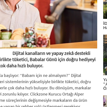
15:13
: TGC 2026 Sedat Simavi Ödülleri'ne başvurular
13:36
: Tasarım, teknoloji ve profesyonel etkileşim Geb
İ
H
13:27
: TİBET MAKİNA'YA AS9100 ONAYI
12:23
: Ünlü tasarımcı Ross Lovegrove, FDI İstanbul'da
12:07
: Saç bakımında kişiselleşme dönemi
Dijital kanalların ve yapay zekâ destekli
irlikte tüketici, Babalar Günü için doğru hediyeyi
11:34
: PASHA Bank aktiflerini yüzde 16,1 büyüterek 17,
ok daha hızlı buluyor.
11:33
: VARTA, Merrell İstanbul Ultra'nın Ana Sponsorla
la başlıyor: “Babam için ne almalıyım?” Dijital
Y
i sistemlerinin yükselişiyle birlikte tüketici, doğru
"
lerle çok daha hızlı buluyor. Bu dönüşüm, markalar
Ö
iyi zorunlu kılıyor. Clickzone Kurucu Ortağı Alper
erme süreçlerinin değişmesiyle markaların da ürün
 yapan bir rehber rolü üstlenmesi gerekiyor.