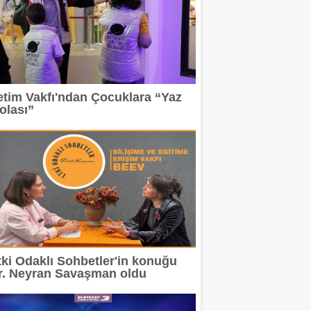
etim Vakfı'ndan Çocuklara “Yaz
olası”
tki Odaklı Sohbetler'in konuğu
r. Neyran Savaşman oldu