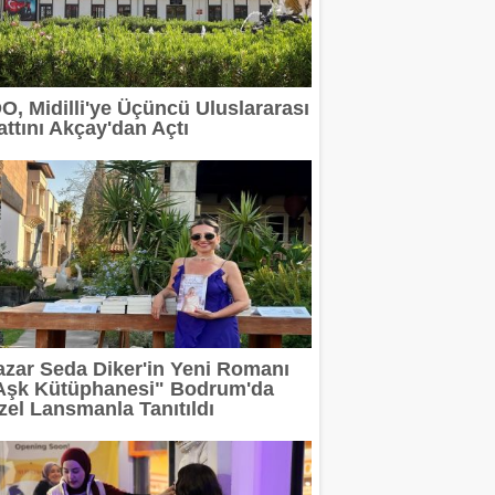
 devam ediyor
erit Info Showroom'da buluştu
DO, Midilli'ye Üçüncü Uluslararası
attını Akçay'dan Açtı
 tasarımın geleceğini anlatacak
2 milyar TL'ye taşıdı
rı Arasında
azar Seda Diker'in Yeni Romanı
Aşk Kütüphanesi" Bodrum'da
zel Lansmanla Tanıtıldı