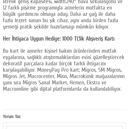
litrelik geniş kapasitesi, width:240° hava sirkülasyonu ve
12 farklı pişirme programıyla annelerin mutfakta en
büyük yardımcısı olmaya aday. Daha az yağ ile daha
fazla lezzet sunan bu şık cihaz, aynı anda birden fazla
yemeği pratik şekilde hazırlamayı mümkün kılıyor.
Her İhtiyaca Uygun Hediye: 1000 TL’lik Alışveriş Kartı
Bu kart ile anneler kişisel bakım ürünlerinden mutfak
eşyalarına, sağlıklı atıştırmalıklardan evini güzelleştirecek
dekoratif parçalara kadar birçok farklı ihtiyacını
karşılayabiliyor. MoneyPay Pro kart; Migros, 5M Migros,
Migros Jet, Macrocenter, Mion, Macrokiosk mağazalarının
yanı sıra Migros Sanal Market, Hemen, Ekstra ve
Macroonline gibi dijital platformlarda da kullanılabiliyor.
Yorum Yaz