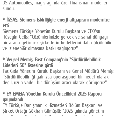
DS Automobiles, mayıs ayında özel finansman modelleri
sundu.
* İGSAŞ, Siemens işbirliğiyle enerji altyapısını modernize
etti
Siemens Türkiye Yönetim Kurulu Başkanı ve CEO'su
Hüseyin Gelis: "Çözümlerimizle gerçek ve sanal dünyayı
bir araya getirerek şirketlerin hedeflerini daha ölçülebilir
ve izlenebilir olmasına katkı sağlıyoruz"
* Veysel Memiş, Fast Company'nin "Sürdürülebilirlik
Liderleri 50" listesine girdi
Tat Gıda Yönetim Kurulu Başkanı ve Genel Müdürü Memiş:
"Sürdürülebilirliği yalnızca operasyonel bir hedef olarak
değil, uzun vadeli bir dönüşüm aracı olarak görüyoruz"
* EY EMEIA Yönetim Kurulu Öncelikleri 2025 Raporu
yayımlandı
EY Türkiye Danışmanlık Hizmetleri Bölüm Başkanı ve
Şirket Ortağı Gökhan Gümüşlü: "2025 yılında yönetim