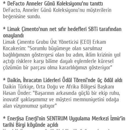
* DeFacto Anneler Günü Koleksiyonu'nu tanıttı
DeFacto, Anneler Günü Koleksiyonu'nu müşterilerin
beğenisine sundu.
* Limak Çimento'nun net sıfır hedefleri SBTi tarafından
onaylandı
Limak Çimento Grubu Üst Yöneticisi (CEO) Erkam
Kocakerim: "Sorumlu büyümeye olan sarsılmaz
bağlılığımızın göstergesi olan bu adım, iklim krizinin yol
açtığı risklere karşı bilime dayalı eylemlerle küresel
çözümün bir parçası olma kararlılığımızı gösteriyor"
* Daikin, İhracatın Liderleri Ödül Töreni'nde üç ödül aldı
Daikin Türkiye, Orta Doğu ve Afrika Bölgesi Başkanı
Hasan Önder: "Başarının arkasında güçlü bir ekip ruhu,
inovatif yaklaşımımız ve müşteri memnuniyetini odağa
alan vizyonumuz yatıyor"
* Enerjisa Enerji'nin SENTRUM Uygulama Merkezi İzmir'in
tarihi Birgi köyünde açıldı