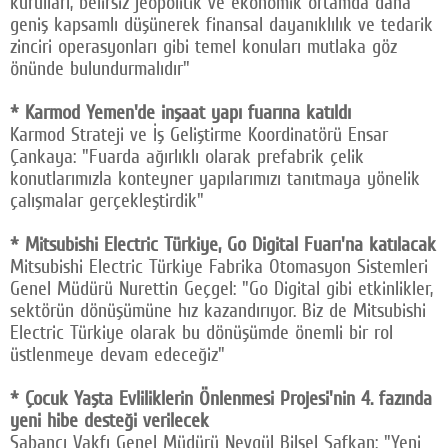
kurulları, belirsiz jeopolitik ve ekonomik ortamda daha
geniş kapsamlı düşünerek finansal dayanıklılık ve tedarik
zinciri operasyonları gibi temel konuları mutlaka göz
önünde bulundurmalıdır"
* Karmod Yemen'de inşaat yapı fuarına katıldı
Karmod Strateji ve İş Geliştirme Koordinatörü Ensar
Çankaya: "Fuarda ağırlıklı olarak prefabrik çelik
konutlarımızla konteyner yapılarımızı tanıtmaya yönelik
çalışmalar gerçekleştirdik"
* Mitsubishi Electric Türkiye, Go Digital Fuarı'na katılacak
Mitsubishi Electric Türkiye Fabrika Otomasyon Sistemleri
Genel Müdürü Nurettin Geçgel: "Go Digital gibi etkinlikler,
sektörün dönüşümüne hız kazandırıyor. Biz de Mitsubishi
Electric Türkiye olarak bu dönüşümde önemli bir rol
üstlenmeye devam edeceğiz"
* Çocuk Yaşta Evliliklerin Önlenmesi Projesi'nin 4. fazında
yeni hibe desteği verilecek
Sabancı Vakfı Genel Müdürü Nevgül Bilsel Safkan: "Yeni