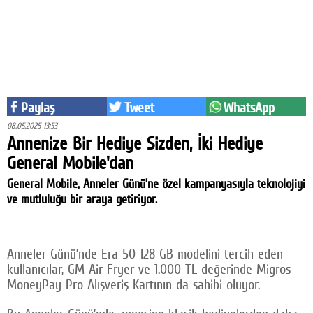
Eğitim
Medya
Politika
Dünya
Paylaş
Tweet
WhatsApp
08.05.2025 13:53
Bilim
Annenize Bir Hediye Sizden, İki Hediye
General Mobile'dan
Kültür-sanat
General Mobile, Anneler Günü’ne özel kampanyasıyla teknolojiyi
Sağlık
ve mutluluğu bir araya getiriyor.
Yazarlar
Künye
Anneler Günü’nde Era 50 128 GB modelini tercih eden
kullanıcılar, GM Air Fryer ve 1.000 TL değerinde Migros
İletişim
MoneyPay Pro Alışveriş Kartının da sahibi oluyor.
A24 SOSYAL MEDYA