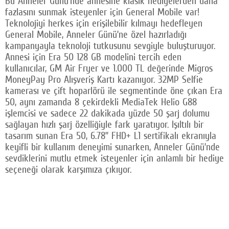
Bu Anneler Günü’nde annesine klasik hediyelerden daha
fazlasını sunmak isteyenler için General Mobile var!
Facebook
Teknolojiyi herkes için erişilebilir kılmayı hedefleyen
Twitter
General Mobile, Anneler Günü’ne özel hazırladığı
kampanyayla teknoloji tutkusunu sevgiyle buluşturuyor.
Google Plus
Annesi için Era 50 128 GB modelini tercih eden
kullanıcılar, GM Air Fryer ve 1.000 TL değerinde Migros
© 2026 TÜM HAKLARI SAKLIDIR
MoneyPay Pro Alışveriş Kartı kazanıyor. 32MP Selfie
kamerası ve çift hoparlörü ile segmentinde öne çıkan Era
50, aynı zamanda 8 çekirdekli MediaTek Helio G88
işlemcisi ve sadece 22 dakikada yüzde 50 şarj dolumu
sağlayan hızlı şarj özelliğiyle fark yaratıyor. Işıltılı bir
tasarım sunan Era 50, 6.78” FHD+ L1 sertifikalı ekranıyla
keyifli bir kullanım deneyimi sunarken, Anneler Günü’nde
sevdiklerini mutlu etmek isteyenler için anlamlı bir hediye
seçeneği olarak karşımıza çıkıyor.