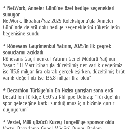
* NetWork, Anneler Günü'ne özel hediye seçenekleri
sunuyor
NetWork, İlkbahar/Yaz 2025 Koleksiyonu'yla Anneler
Günü'nde de stil dolu hediye seçeneklerini tüketicilerin
beğenisine sundu.
* Rönesans Gayrimenkul Yatırım, 2025'in ilk çeyrek
sonuçlarını açıkladı
Rönesans Gayrimenkul Yatırım Genel Müdürü Yağmur
Yaşar: "31 Mart itibarıyla düzeltilmiş net varlık değerimiz
ise 115,6 milyar lira olarak gerçekleşirken, düzeltilmiş brüt
varlık değerimiz ise 135,8 milyar lira oldu"
* Decathlon Türkiye'nin En Hızlısı yarışları sona erdi
Decathlon Türkiye CEO'su Philippe Debray: "Türkiye'nin
spor geleceğine katkı sunduğumuz için bizimle gurur
duyuyorum"
* Vestel, Milli yüzücü Kuzey Tunçelli'ye sponsor oldu
Vestel Pazarlama Genel Müdürü Duygu Badem