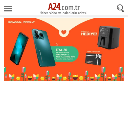
A24
9 Ağustos 2026 14:03:16
.com.tr
Haber, video ve galerilerin adresi...
Anasayfa
Foto Galeri
Gazeteler
Video Galeri
Gündem
Ekonomi
Yaşam
Magazin
Teknoloji
Spor