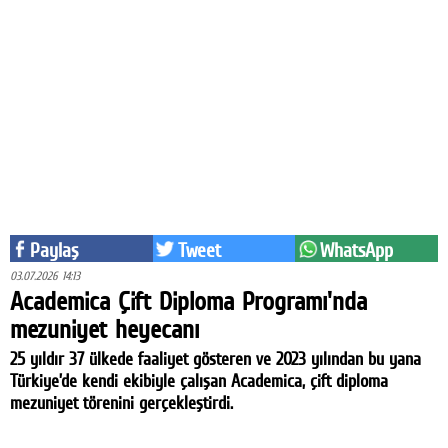
Eğitim
Medya
Politika
Dünya
Bilim
Kültür-sanat
Paylaş
Tweet
WhatsApp
Sağlık
03.07.2026 14:13
Academica Çift Diploma Programı'nda
Yazarlar
mezuniyet heyecanı
25 yıldır 37 ülkede faaliyet gösteren ve 2023 yılından bu yana
Künye
Türkiye’de kendi ekibiyle çalışan Academica, çift diploma
İletişim
mezuniyet törenini gerçekleştirdi.
A24 SOSYAL MEDYA