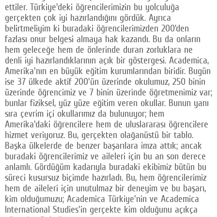
ettiler. Türkiye'deki öğrencilerimizin bu yolculuğa
gerçekten çok iyi hazırlandığını gördük. Ayrıca
belirtmeliyim ki buradaki öğrencilerimizden 200’den
fazlası onur belgesi almaya hak kazandı. Bu da onların
hem geleceğe hem de önlerinde duran zorluklara ne
denli iyi hazırlandıklarının açık bir göstergesi. Academica,
Amerika'nın en büyük eğitim kurumlarından biridir. Bugün
ise 37 ülkede aktif 200'ün üzerinde okulumuz, 250 binin
üzerinde öğrencimiz ve 7 binin üzerinde öğretmenimiz var;
bunlar fiziksel, yüz yüze eğitim veren okullar. Bunun yanı
sıra çevrim içi okullarımız da bulunuyor; hem
Amerika'daki öğrencilere hem de uluslararası öğrencilere
hizmet veriyoruz. Bu, gerçekten olağanüstü bir tablo.
Başka ülkelerde de benzer başarılara imza attık; ancak
buradaki öğrencilerimiz ve aileleri için bu an son derece
anlamlı. Gördüğüm kadarıyla buradaki ekibimiz bütün bu
süreci kusursuz biçimde hazırladı. Bu, hem öğrencilerimiz
hem de aileleri için unutulmaz bir deneyim ve bu başarı,
kim olduğumuzu; Academica Türkiye'nin ve Academica
International Studies'in gerçekte kim olduğunu açıkça