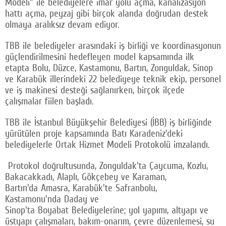
Modeli" ile belediyelere imar yolu açma, kanalizasyon
hattı açma, peyzaj gibi birçok alanda doğrudan destek
olmaya aralıksız devam ediyor.
TBB ile belediyeler arasındaki iş birliği ve koordinasyonun
güçlendirilmesini hedefleyen model kapsamında ilk
etapta Bolu, Düzce, Kastamonu, Bartın, Zonguldak, Sinop
ve Karabük illerindeki 22 belediyeye teknik ekip, personel
ve iş makinesi desteği sağlanırken, birçok ilçede
çalışmalar fiilen başladı.
TBB ile İstanbul Büyükşehir Belediyesi (İBB) iş birliğinde
yürütülen proje kapsamında Batı Karadeniz'deki
belediyelerle Ortak Hizmet Modeli Protokolü imzalandı.
Protokol doğrultusunda, Zonguldak'ta Çaycuma, Kozlu,
Bakacakkadı, Alaplı, Gökçebey ve Karaman,
Bartın'da Amasra, Karabük'te Safranbolu,
Kastamonu'nda Daday ve
Sinop'ta Boyabat Belediyelerine; yol yapımı, altyapı ve
üstyapı çalışmaları, bakım-onarım, çevre düzenlemesi, su