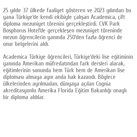
Facebook
25 yıldır 37 ülkede faaliyet gösteren ve 2023 yılından bu
yana Türkiye’de kendi ekibiyle çalışan Academica, çift
Twitter
diploma mezuniyet törenini gerçekleştirdi. CVK Park
Bosphorus Hotel’de gerçekleşen mezuniyet töreninde
Google Plus
mezun öğrencilerin yanında 250’den fazla öğrenci de
onur belgelerini aldı.
© 2026 TÜM HAKLARI SAKLIDIR
Academica Türkiye öğrencileri, Türkiye’deki lise eğitiminin
yanında Amerikan müfredatından fark dersleri alarak,
eğitimlerinin sonunda hem Türk hem de Amerikan lise
diploması almaya aynı anda hak kazandı. Böylece
ülkelerinden ayrılmadan, dünyaya açılan Cognia
akreditasyonlu Amerika Florida Eğitim Bakanlığı onaylı
bir diploma aldılar.