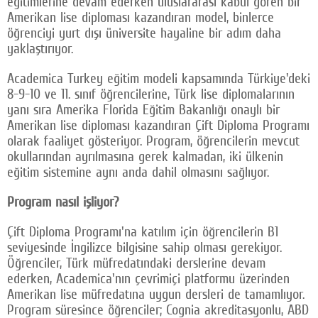
eğitimlerine devam ederken uluslararası kabul gören bir
Amerikan lise diploması kazandıran model, binlerce
öğrenciyi yurt dışı üniversite hayaline bir adım daha
yaklaştırıyor.
Academica Turkey eğitim modeli kapsamında Türkiye'deki
8-9-10 ve 11. sınıf öğrencilerine, Türk lise diplomalarının
yanı sıra Amerika Florida Eğitim Bakanlığı onaylı bir
Amerikan lise diploması kazandıran Çift Diploma Programı
olarak faaliyet gösteriyor. Program, öğrencilerin mevcut
okullarından ayrılmasına gerek kalmadan, iki ülkenin
eğitim sistemine aynı anda dahil olmasını sağlıyor.
Program nasıl işliyor?
Çift Diploma Programı'na katılım için öğrencilerin B1
seviyesinde İngilizce bilgisine sahip olması gerekiyor.
Öğrenciler, Türk müfredatındaki derslerine devam
ederken, Academica'nın çevrimiçi platformu üzerinden
Amerikan lise müfredatına uygun dersleri de tamamlıyor.
Program süresince öğrenciler; Cognia akreditasyonlu, ABD