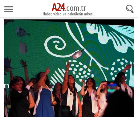
A24
9 Ağustos 2026 11:50:09
.com.tr
Haber, video ve galerilerin adresi...
Anasayfa
Foto Galeri
Gazeteler
Video Galeri
Gündem
Ekonomi
Yaşam
Magazin
Teknoloji
Spor