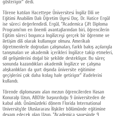
gösteriyor" dedi.
Törene katılan Hacettepe Üniversitesi İngiliz Dili ve
Eğitimi Anabilim Dalı Öğretim Üyesi Doç. Dr. Hatice Ergül
ise süreci değerlendirdi. Ergül, "Academica Çift Diploma
Programı’nın en önemli avantajlarından biri, öğrencilerin
Eğitim süreci boyunca İngilizceyi gerçek bir öğrenme ve
iletişim dili olarak kullanıyor olması. Amerikalı
öğretmenlerle doğrudan çalışmaları, farklı bakış açılarıyla
tanışmaları ve akademik içerikleri İngilizce takip etmeleri,
dil gelişimlerini doğal bir şekilde destekliyor. Bu süreç
sonunda kazandıkları akademik İngilizce ve çalışma
alışkanlıkları da yurt dışında üniversite eğitimine
geçişlerini çok daha kolay hale getiriyor" ifadelerini
kullandı.
Törende diplomasını alan mezun öğrencilerden Hasan
Konuralp Uzun, ABD’de başvurduğu 9 üniversiteden de
kabul aldı. Önümüzdeki dönem Florida International
University’de Uluslararası İlişkiler bölümünde eğitimine
devam edecek olan Uzun, "Academica sayesinde 9