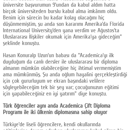
üniversite başvurumun 9’undan da kabul aldım hatta
birçok üniversiteden burslu kabul alma imkânım oldu.
Benim için sürecin bu kadar kolay olacağını hiç
düşünmemiştim, şu anda son kararımı Amerika’da Florida
International University’den yana verdim ve Ağustos’ta
Uluslararası İlişkiler okumak için Amerika’ya gideceğim"
şeklinde konuştu.
Hasan Konuralp Uzun’un babası da "Academica’yı ilk
duyduğum da canlı dersler ile uluslararası bir diploma
almanın mümkün olabileceğine hiç ihtimal vermemiştim
ama mümkünmüş. Şu anda oğlum hayalini gerçekleştirdiği
için çok gururluyum ve ekran başındaki velilere
söyleyebileceğim tek bir şey var; çocuğunuzun eğitimi
için yapabileceğiniz en iyi yatırım" diye konuştu.
Türk öğrenciler aynı anda Academica Çift Diploma
Programı ile iki ülkenin diplomasına sahip oluyor
Türkiye'de liseli öğrencilere, kendi okullarında