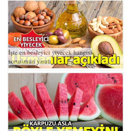
Facebook
Twitter
Google Plus
© 2026 TÜM HAKLARI SAKLIDIR
İşte en besleyici yiyecek hangisi
sorusunun yanıtı