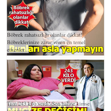
Böbrek rahatsızlığı olanlar dikkat!
Böbreklerinize zarar veren en temel
etkenler...
Tam 243 kilo verdi! Son haline kimse
inanamıyor