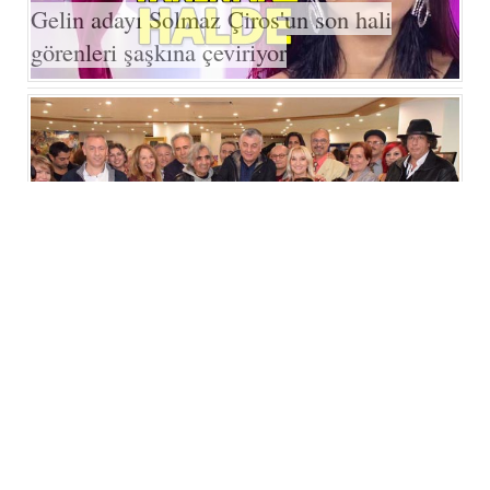
Gelin adayı Solmaz Çiros'un son hali
görenleri şaşkına çeviriyor
7'den 70'e Kasım'da Aşk Başkadır
sergisi ziyaretçilerini bekliyor