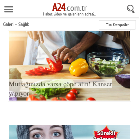
A24
6 Ağustos 2026 7:42:05
.com.tr
Haber, video ve galerilerin adresi...
Anasayfa
Galeri - Sağlık
Tüm Kategoriler
Foto Galeri
Gazeteler
Video Galeri
Gündem
Ekonomi
Mutfağınızda varsa çöpe atın! Kanser
yapıyor
Yaşam
Magazin
Teknoloji
Spor