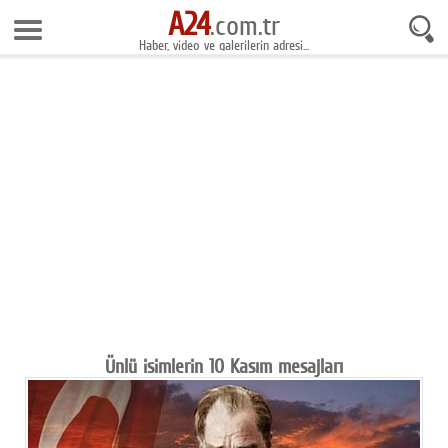
A24
6 Ağustos 2026 15:45:18
.com.tr
Haber, video ve galerilerin adresi...
Anasayfa
Foto Galeri
Gazeteler
Video Galeri
Gündem
Ekonomi
Yaşam
Magazin
Ünlü isimlerin 10 Kasım mesajları
Teknoloji
Spor