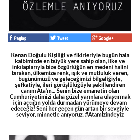
Paylaş
Tweet
Google+
Kenan Doğulu Kişiliği ve fikirleriyle bugün hala
kalbimizde en büyük yere sahip olan, ilke ve
inkılaplarıyla bize özgürlüğün en medeni halini
bırakan, ülkemize renk, ışık ve mutluluk veren,
bugünümüzü ve geleceğimizi bilgeliğiyle,
şefkatiyle, ileri görüşlülüğüyle şekillendiren
canım Ata'm... Senin bize emanetin olan
Cumhuriyetimizi daha güzel yarınlara ulaştırmak
için açtığın yolda durmadan yürümeye devam
edeceğiz! Seni her geçen gün artan bir sevgiyle
seviyor, minnetle anıyoruz. #Atamİzindeyiz