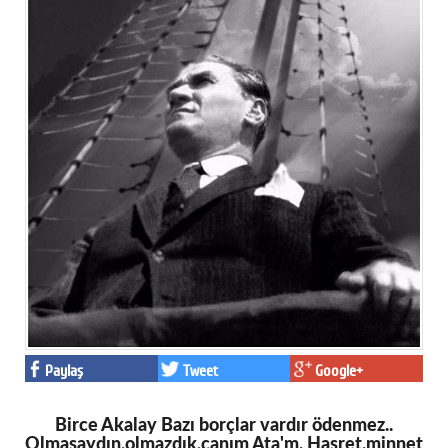
Paylaş
Tweet
Google+
Birce Akalay Bazı borçlar vardır ödenmez..
Olmasaydın,olmazdık,canım Ata'm. Hasret,minnet