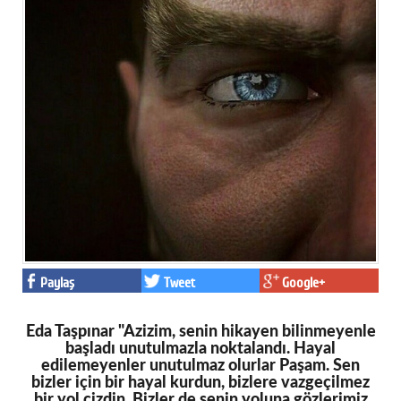
Paylaş
Tweet
Google+
Eda Taşpınar "Azizim, senin hikayen bilinmeyenle
başladı unutulmazla noktalandı. Hayal
edilemeyenler unutulmaz olurlar Paşam. Sen
bizler için bir hayal kurdun, bizlere vazgeçilmez
bir yol çizdin. Bizler de senin yoluna gözlerimiz