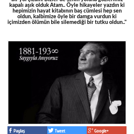
kapalı aşık olduk Atam.. Öyle hikayeler yazdın ki
hepimizin hayat kitabının baş cümlesi hep sen
oldun, kalbimize öyle bir damga vurdun ki
içimizden ölümün bile silemediği bir tutku oldun.."
Paylaş
Tweet
Google+