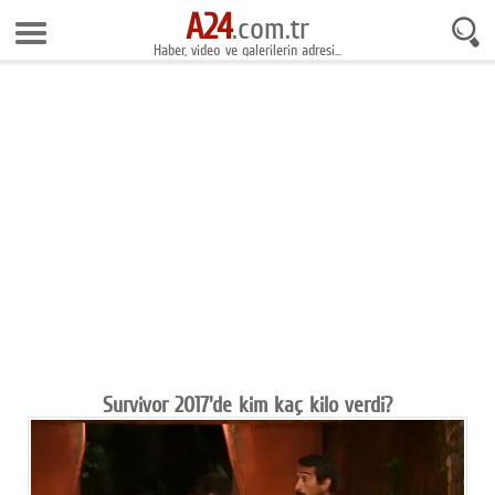
A24
9 Ağustos 2026 14:54:21
.com.tr
Haber, video ve galerilerin adresi...
Anasayfa
Foto Galeri
Gazeteler
Video Galeri
Gündem
Ekonomi
Yaşam
Magazin
Survivor 2017'de kim kaç kilo verdi?
Teknoloji
Spor