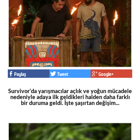
Eğitim
Medya
Politika
Dünya
Bilim
Kültür-sanat
Paylaş
Tweet
Google+
Sağlık
Survivor'da yarışmacılar açlık ve yoğun mücadele
nedeniyle adaya ilk geldikleri halden daha farklı
Yazarlar
bir duruma geldi. İşte şaşırtan değişim...
Künye
İletişim
A24 SOSYAL MEDYA