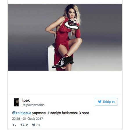
Eğitim
Medya
Politika
Dünya
Bilim
Kültür-sanat
Sağlık
Yazarlar
Künye
İletişim
A24 SOSYAL MEDYA