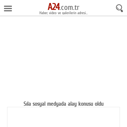
A24
8 Ağustos 2026 7:13:54
.com.tr
Haber, video ve galerilerin adresi...
Anasayfa
Foto Galeri
Gazeteler
Video Galeri
Gündem
Ekonomi
Yaşam
Magazin
Sıla sosyal medyada alay konusu oldu
Teknoloji
Spor