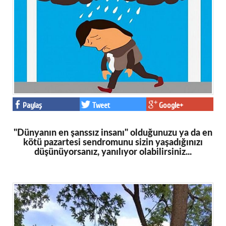
Eğitim
Medya
Politika
Dünya
Bilim
Paylaş
Tweet
Google+
Kültür-sanat
"Dünyanın en şanssız insanı" olduğunuzu ya da en
Sağlık
kötü pazartesi sendromunu sizin yaşadığınızı
düşünüyorsanız, yanılıyor olabilirsiniz...
Yazarlar
Künye
İletişim
A24 SOSYAL MEDYA