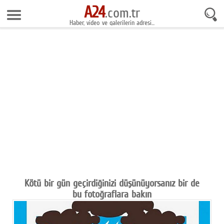
A24
10 Ağustos 2026 6:43:53
.com.tr
Haber, video ve galerilerin adresi...
Anasayfa
Foto Galeri
Gazeteler
Video Galeri
Gündem
Ekonomi
Yaşam
Magazin
Kötü bir gün geçirdiğinizi düşünüyorsanız bir de
bu fotoğraflara bakın
Teknoloji
Spor