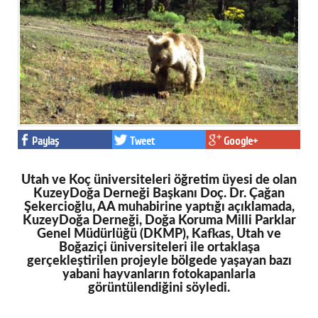
Paylaş
Tweet
Google+
Utah ve Koç üniversiteleri öğretim üyesi de olan
KuzeyDoğa Derneği Başkanı Doç. Dr. Çağan
Şekercioğlu, AA muhabirine yaptığı açıklamada,
KuzeyDoğa Derneği, Doğa Koruma Milli Parklar
Genel Müdürlüğü (DKMP), Kafkas, Utah ve
Boğaziçi üniversiteleri ile ortaklaşa
gerçekleştirilen projeyle bölgede yaşayan bazı
yabani hayvanların fotokapanlarla
görüntülendiğini söyledi.