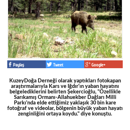
Paylaş
Tweet
Google+
KuzeyDoğa Derneği olarak yaptıkları fotokapan
araştırmalarıyla Kars ve Iğdır'ın yaban hayatını
belgelediklerini belirten Şekercioğlu, "Özellikle
Sarıkamış Ormanı-Allahuekber Dağları Milli
Parkı'nda elde ettiğimiz yaklaşık 30 bin kare
fotoğraf ve videolar, bölgenin büyük yaban hayatı
zenginliğini ortaya koydu." diye konuştu.