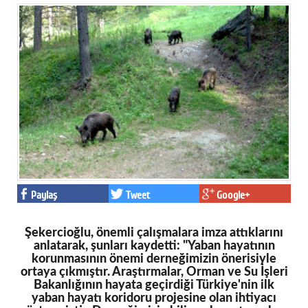
Paylaş
Tweet
Google+
Şekercioğlu, önemli çalışmalara imza attıklarını
anlatarak, şunları kaydetti: "Yaban hayatının
korunmasının önemi derneğimizin önerisiyle
ortaya çıkmıştır. Araştırmalar, Orman ve Su İşleri
Bakanlığının hayata geçirdiği Türkiye'nin ilk
yaban hayatı koridoru projesine olan ihtiyacı