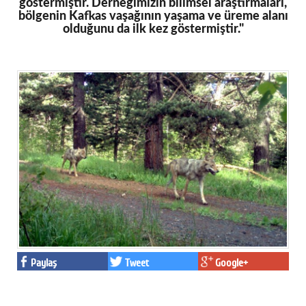
göstermiştir. Derneğimizin bilimsel araştırmaları,
bölgenin Kafkas vaşağının yaşama ve üreme alanı
olduğunu da ilk kez göstermiştir."
Paylaş
Tweet
Google+