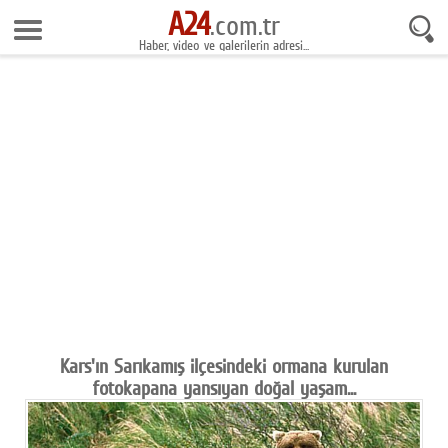
A24
7 Ağustos 2026 13:38:41
.com.tr
Haber, video ve galerilerin adresi...
Anasayfa
Foto Galeri
Gazeteler
Video Galeri
Gündem
Ekonomi
Yaşam
Magazin
Kars'ın Sarıkamış ilçesindeki ormana kurulan
fotokapana yansıyan doğal yaşam...
Teknoloji
Spor