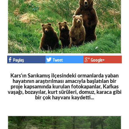
Eğitim
Medya
Politika
Dünya
Bilim
Paylaş
Tweet
Google+
Kültür-sanat
Kars'ın Sarıkamış ilçesindeki ormanlarda yaban
Sağlık
hayatının araştırılması amacıyla başlatılan bir
proje kapsamında kurulan fotokapanlar, Kafkas
Yazarlar
vaşağı, bozayılar, kurt sürüleri, domuz, karaca gibi
bir çok hayvanı kaydetti...
Künye
İletişim
A24 SOSYAL MEDYA