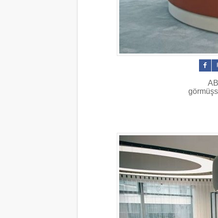
ABD
görmüşsü