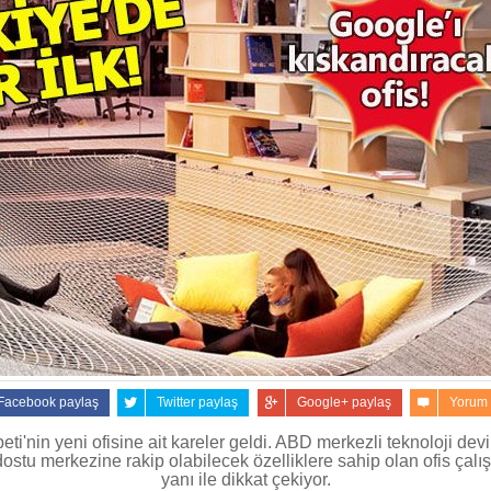
Facebook paylaş
Twitter paylaş
Google+ paylaş
Yorum
i'nin yeni ofisine ait kareler geldi. ABD merkezli teknoloji dev
dostu merkezine rakip olabilecek özelliklere sahip olan ofis çalı
yanı ile dikkat çekiyor.