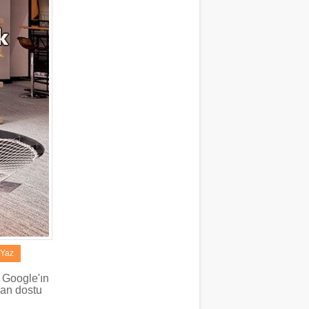
 Yaz
i Google'ın
şan dostu