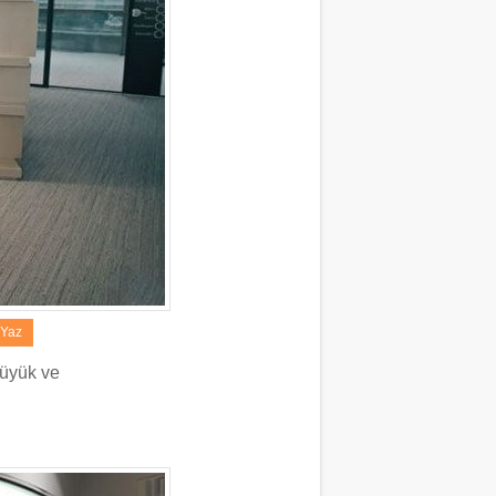
 Yaz
büyük ve