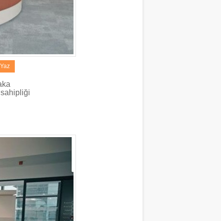
 Yaz
aka
sahipliği