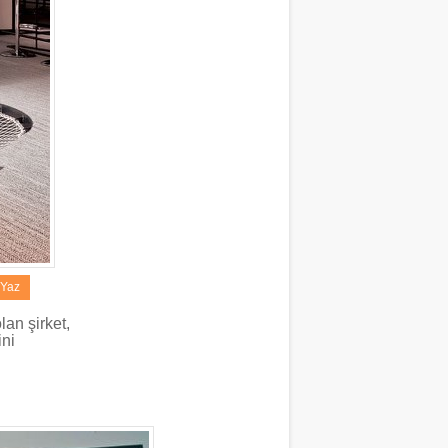
 Yaz
an şirket,
ini