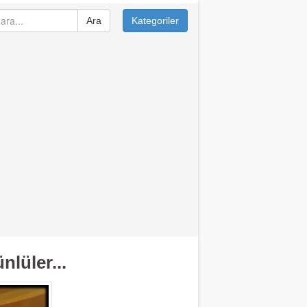
Ara
Kategoriler
lüler...