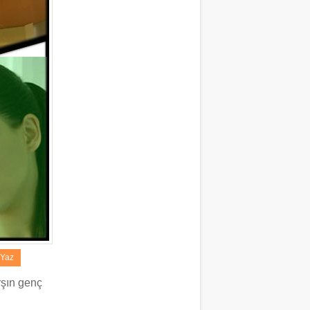
 Yaz
rşın genç