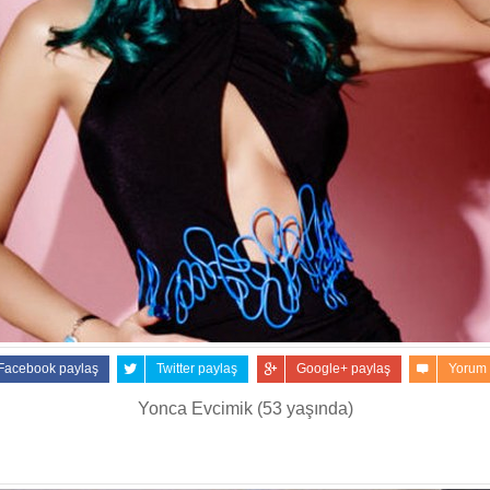
Facebook paylaş
Twitter paylaş
Google+ paylaş
Yorum
Yonca Evcimik (53 yaşında)