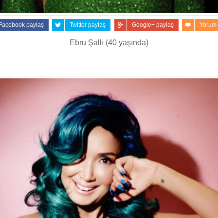
Facebook paylaş
Twitter paylaş
Google+ paylaş
Yorum
Ebru Şallı (40 yaşında)