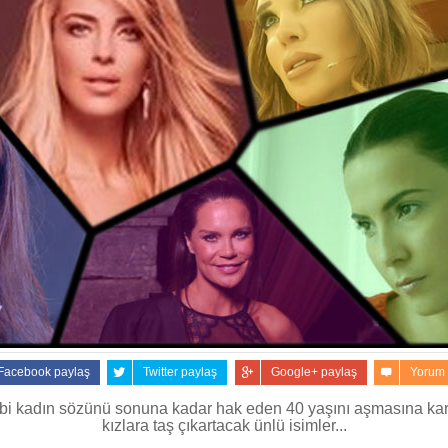
Facebook paylaş
Twitter paylaş
Google+ paylaş
Yorum
bi kadın sözünü sonuna kadar hak eden 40 yaşını aşmasına ka
kızlara taş çıkartacak ünlü isimler...