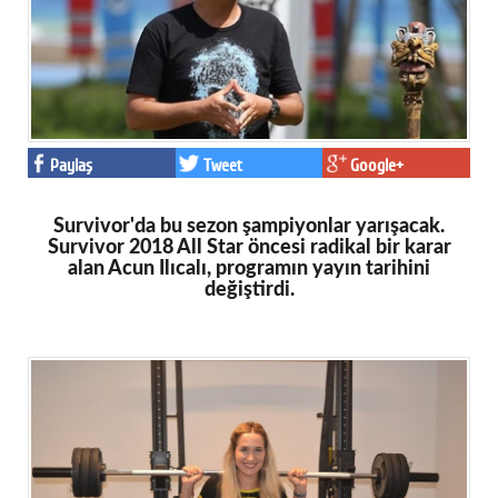
Eğitim
Medya
Politika
Dünya
Paylaş
Tweet
Google+
Bilim
Survivor'da bu sezon şampiyonlar yarışacak.
Survivor 2018 All Star öncesi radikal bir karar
Kültür-sanat
alan Acun Ilıcalı, programın yayın tarihini
değiştirdi.
Sağlık
Yazarlar
Künye
İletişim
A24 SOSYAL MEDYA