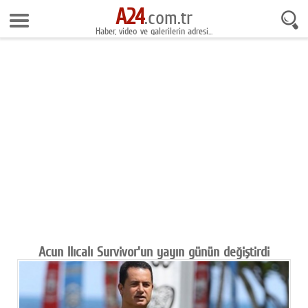
A24
9 Ağustos 2026 7:33:12
.com.tr
Haber, video ve galerilerin adresi...
Anasayfa
Foto Galeri
Gazeteler
Video Galeri
Gündem
Ekonomi
Yaşam
Magazin
Acun Ilıcalı Survivor'un yayın günün değiştirdi
Teknoloji
Spor