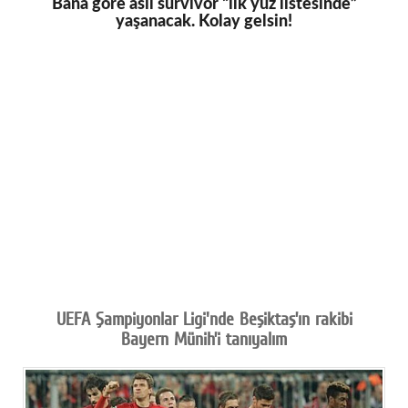
Bana göre asıl survivor “ilk yüz listesinde”
yaşanacak. Kolay gelsin!
UEFA Şampiyonlar Ligi'nde Beşiktaş’ın rakibi
Bayern Münih’i tanıyalım