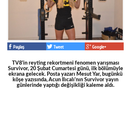
Facebook
Twitter
Google Plus
© 2026 TÜM HAKLARI SAKLIDIR
Paylaş
Tweet
Google+
TV8'in reyting rekortmeni fenomen yarışması
Survivor, 20 Şubat Cumartesi günü, ilk bölümüyle
ekrana gelecek. Posta yazarı Mesut Yar, bugünkü
köşe yazısında, Acun Ilıcalı'nın Survivor yayın
günlerinde yaptığı değişikliği kaleme aldı.