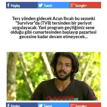
Paylaş
Tweet
Google+
Ters yönden gidecek Acun Ilıcalı bu sezonki
“Survivor”da (TV8) tersinden bir periyot
uygulayacak. Yani program geçtiğimiz sene
olduğu gibi cumartesinden başlayıp pazartesi
gecesine kadar devam etmeyecek...
Paylaş
Tweet
Google+