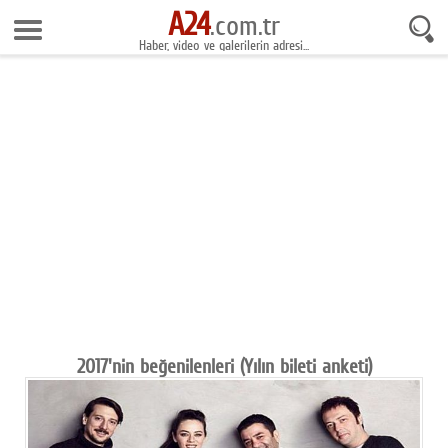
A24
6 Ağustos 2026 19:27:16
.com.tr
Haber, video ve galerilerin adresi...
Anasayfa
Foto Galeri
Gazeteler
Video Galeri
Gündem
Ekonomi
Yaşam
Magazin
2017'nin beğenilenleri (Yılın bileti anketi)
Teknoloji
Spor