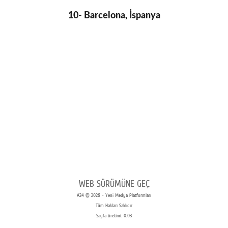
10- Barcelona, İspanya
WEB SÜRÜMÜNE GEÇ
A24 © 2026 - Yeni Medya Platformları
Tüm Hakları Saklıdır
Sayfa üretimi: 0.03