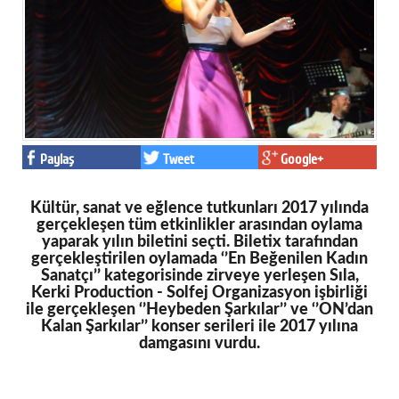
Facebook
Twitter
Google Plus
© 2026 TÜM HAKLARI SAKLIDIR
Paylaş
Tweet
Google+
Kültür, sanat ve eğlence tutkunları 2017 yılında
gerçekleşen tüm etkinlikler arasından oylama
yaparak yılın biletini seçti. Biletix tarafından
gerçekleştirilen oylamada ‘’En Beğenilen Kadın
Sanatçı’’ kategorisinde zirveye yerleşen Sıla,
Kerki Production - Solfej Organizasyon işbirliği
ile gerçekleşen ‘’Heybeden Şarkılar’’ ve ‘’ON’dan
Kalan Şarkılar’’ konser serileri ile 2017 yılına
damgasını vurdu.