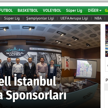
FUTBOL
BASKETBOL
VOLEYBOL
Süper Lig
DİĞER
G
Süper Lig
Şampiyonlar Ligi
UEFA Avrupa Ligi
NBA
|
|
|
|
|
ll İstanbul
a Sponsorları