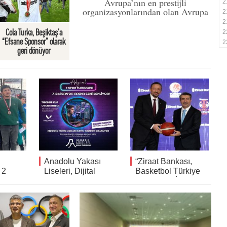
ŞAMPİYONASI'NDA GÜMÜŞ
Avrupa’nın en prestijli
2
organizasyonlarından olan Avrupa
2
MADALYA KAZANDI
Havalı Silahlar Şampiyonası’nda
2
mücadele eden milli atıcılar,
Cola Turka, Beşiktaş'a
2
erkekler 10 m. havalı tabanca
“Efsane Sponsor” olarak
2
kategorisinde takım halinde gümüş
geri dönüyor
madalya kazandı.
Anadolu Yakası
“Ziraat Bankası,
 2
Liseleri, Dijital
Basketbol Türkiye
rden
Arenada Buluşuyor
Kupası'nın İsim
Sponsoru Oldu”