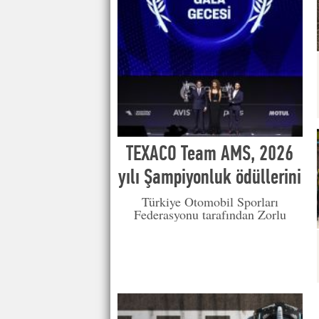
TEXACO Team AMS, 2026
yılı Şampiyonluk ödüllerini
TOSFED Gala Gecesinde
Türkiye Otomobil Sporları
Federasyonu tarafından Zorlu
teslim aldı
PSM’de düzenlenen 2026 TOSFED
Gala Gecesinde sporcular
ödüllerini kalabalık bir davetli
kitlesi önünde teslim aldılar.