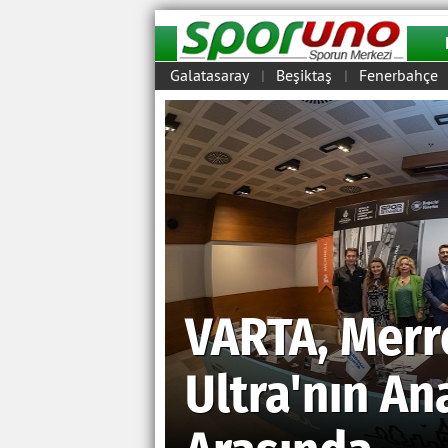
Galatasaray
Beşiktaş
Fenerbahçe
|
|
VARTA, Merre
Ultra'nın An