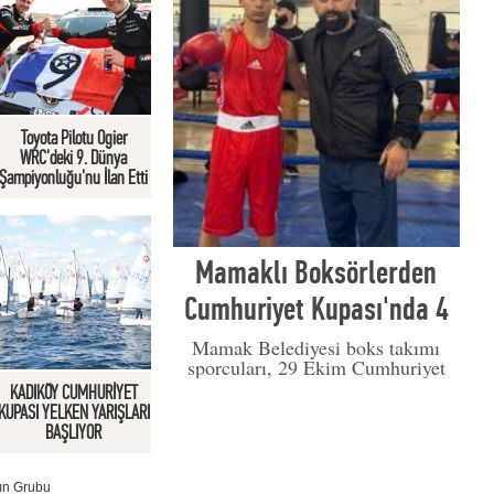
Toyota Pilotu Ogier
WRC'deki 9. Dünya
Şampiyonluğu'nu İlan Etti
Mamaklı Boksörlerden
Cumhuriyet Kupası'nda 4
Madalya
Mamak Belediyesi boks takımı
sporcuları, 29 Ekim Cumhuriyet
Bayramı kapsamında düzenlenen
KADIKÖY CUMHURİYET
Cumhuriyet Kupası Boks
KUPASI YELKEN YARIŞLARI
Müsabakası’nda büyük bir başarıya
BAŞLIYOR
imza attı.
yın Grubu