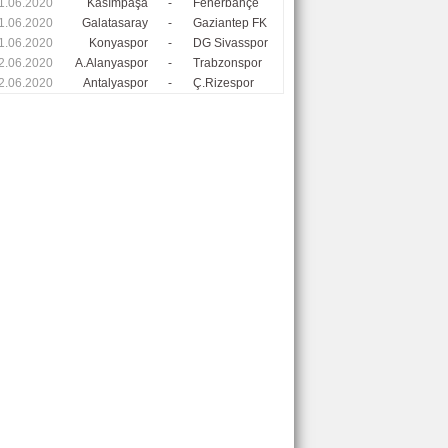
1.06.2020
Kasımpaşa
-
Fenerbahçe
1.06.2020
Galatasaray
-
Gaziantep FK
1.06.2020
Konyaspor
-
DG Sivasspor
2.06.2020
A.Alanyaspor
-
Trabzonspor
2.06.2020
Antalyaspor
-
Ç.Rizespor