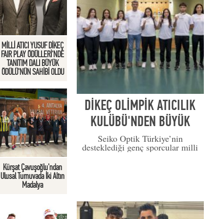
MİLLİ ATICI YUSUF DİKEÇ
FAIR PLAY ÖDÜLLERİ'NDE
TANITIM DALI BÜYÜK
ÖDÜLÜ'NÜN SAHİBİ OLDU
DİKEÇ OLİMPİK ATICILIK
KULÜBÜ'NDEN BÜYÜK
BAŞARI…
Seiko Optik Türkiye’nin
desteklediği genç sporcular milli
takım seçmesinde büyük başarı
elde etti.
Kürşat Çavuşoğlu'ndan
Ulusal Turnuvada İki Altın
Madalya