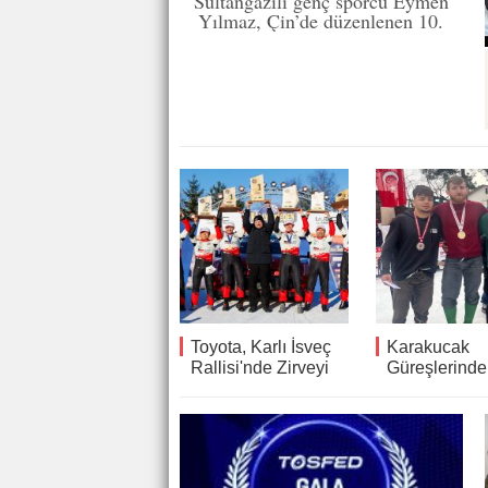
Sultangazili genç sporcu Eymen
Yılmaz, Çin’de düzenlenen 10.
Dünya Gençler Wushu
Şampiyonası’nda zorlu rakiplerini
geride bırakarak dünya üçüncüsü
oldu.
Toyota, Karlı İsveç
Karakucak
Rallisi'nde Zirveyi
Güreşlerinde
Bırakmadı
Şampiyon Bi