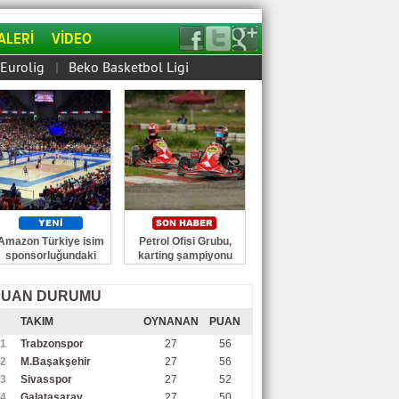
ALERİ
VİDEO
Eurolig
Beko Basketbol Ligi
|
Amazon Türkiye isim
Petrol Ofisi Grubu,
sponsorluğundaki
karting şampiyonu
2026 Voleybol
Dynamic Racing
Milletler Ligi Ankara
Team'in ana sponsoru
PUAN DURUMU
etabı başladı
oldu
TAKIM
OYNANAN
PUAN
1
Trabzonspor
27
56
2
M.Başakşehir
27
56
3
Sivasspor
27
52
4
Galatasaray
27
50