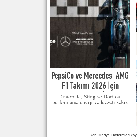
PepsiCo ve Mercedes-AMG
F1 Takımı 2026 İçin
Küresel Ortaklık İmzaladı
Gatorade, Sting ve Doritos
performans, enerji ve lezzeti sekiz
kez FIA World Constructors'
Champions ile birleştiriyor.
Yeni Medya Platformları Ya