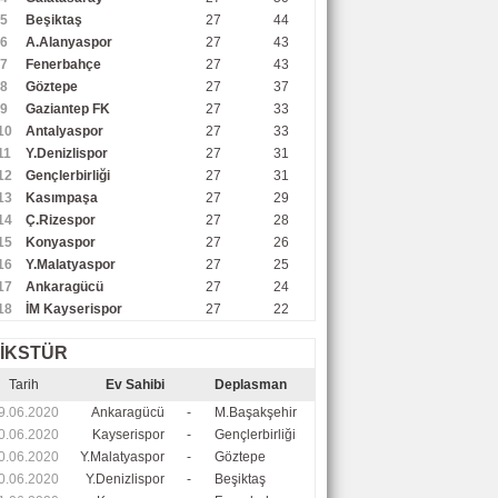
5
Beşiktaş
27
44
6
A.Alanyaspor
27
43
7
Fenerbahçe
27
43
8
Göztepe
27
37
9
Gaziantep FK
27
33
10
Antalyaspor
27
33
11
Y.Denizlispor
27
31
12
Gençlerbirliği
27
31
13
Kasımpaşa
27
29
14
Ç.Rizespor
27
28
15
Konyaspor
27
26
16
Y.Malatyaspor
27
25
17
Ankaragücü
27
24
18
İM Kayserispor
27
22
İKSTÜR
Tarih
Ev Sahibi
Deplasman
9.06.2020
Ankaragücü
-
M.Başakşehir
0.06.2020
Kayserispor
-
Gençlerbirliği
0.06.2020
Y.Malatyaspor
-
Göztepe
0.06.2020
Y.Denizlispor
-
Beşiktaş