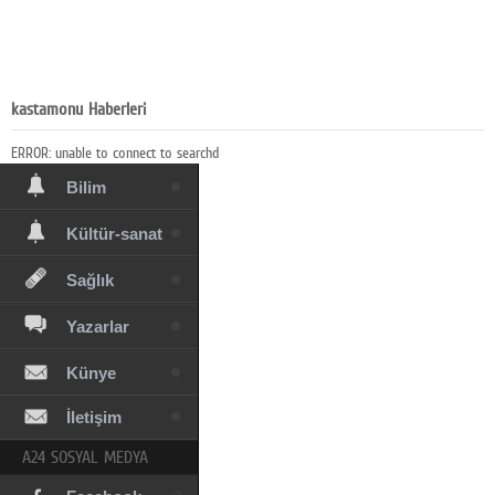
Eğitim
Medya
Politika
kastamonu Haberleri
Dünya
ERROR: unable to connect to searchd
Bilim
Kültür-sanat
Sağlık
Yazarlar
Künye
İletişim
A24 SOSYAL MEDYA