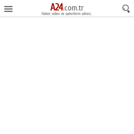
A24
.com.tr
Anasayfa
Haber, video ve galerilerin adresi...
Foto Galeri
Gazeteler
Video Galeri
Gündem
Ekonomi
Yaşam
Magazin
Teknoloji
Spor