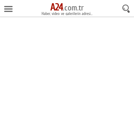
A24
.com.tr
Anasayfa
Haber, video ve galerilerin adresi...
Foto Galeri
Gazeteler
Video Galeri
Gündem
Ekonomi
Yaşam
Magazin
Teknoloji
Spor