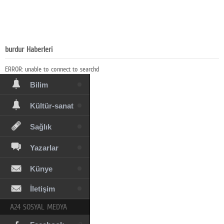
Eğitim
Medya
Politika
burdur Haberleri
Dünya
ERROR: unable to connect to searchd
Bilim
Kültür-sanat
Sağlık
Yazarlar
Künye
İletişim
A24 SOSYAL MEDYA